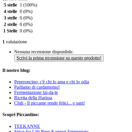
5 stelle
1
(100%)
4 stelle
0
(0%)
3 stelle
0
(0%)
2 stelle
0
(0%)
1 Stelle
0
(0%)
1
valutazione
Nessuna recensione disponibile.
Scrivi la prima recensione su questo prodotto!
Il nostro blog:
Peperoncino: c'è chi lo ama e chi lo odia
Parliamo di cardamomo!
Fermentazione fai-da-te
Ricetta della Harissa
Chili - Il piccante rende felici... e sani!
Scopri Piccantino:
TEEKANNE
Spice for Life Pepe Kampot Fermentato