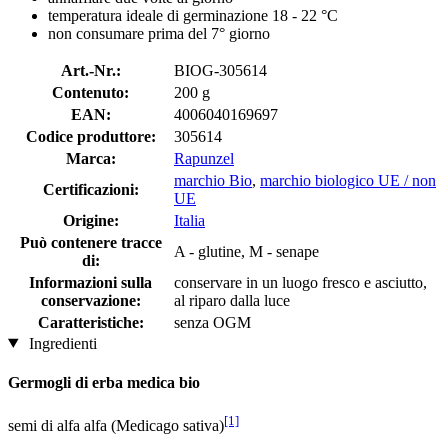
temperatura ideale di germinazione 18 - 22 °C
non consumare prima del 7° giorno
Art.-Nr.:
BIOG-305614
Contenuto:
200 g
EAN:
4006040169697
Codice produttore:
305614
Marca:
Rapunzel
marchio Bio
,
marchio biologico UE / non
Certificazioni:
UE
Origine:
Italia
Può contenere tracce
A - glutine, M - senape
di:
Informazioni sulla
conservare in un luogo fresco e asciutto,
conservazione:
al riparo dalla luce
Caratteristiche:
senza OGM
Ingredienti
Germogli di erba medica bio
[1]
semi di alfa alfa (Medicago sativa)