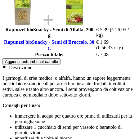
Rapunzel bioSnacky - Semi di Alfalfa, 200
€ 5,39
(€ 26,95 /
g
kg)
Rapunzel bioSnacky - Semi di Broccolo, 30
€ 1,69
g
(€ 56,33 / kg)
Prezzo totale:
€ 7,08
Aggiungi entrambi nel carrello
Descrizione
I germogli di erba medica, o alfalfa, hanno un sapore leggermente
nocciolato e sono ideali per arricchire insalate, frullati, involtini
estivi, salse e tanto altro ancora. I semi provengono da coltivazione
europea e germogliano dopo sette-otto giorni.
Consigli per l'uso:
immergere in acqua per quattro ore prima di utilizzarli per la
germogliazione
utilizzare 1 cucchiaio di semi per vassoio o barattolo di
germinazione.
annaffiare due volte al giorno