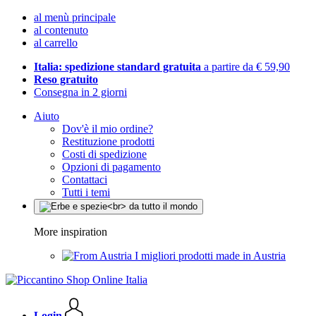
al menù principale
al contenuto
al carrello
Italia: spedizione standard gratuita
a partire da € 59,90
Reso gratuito
Consegna in 2 giorni
Aiuto
Dov'è il mio ordine?
Restituzione prodotti
Costi di spedizione
Opzioni di pagamento
Contattaci
Tutti i temi
More inspiration
I migliori prodotti made in Austria
Login