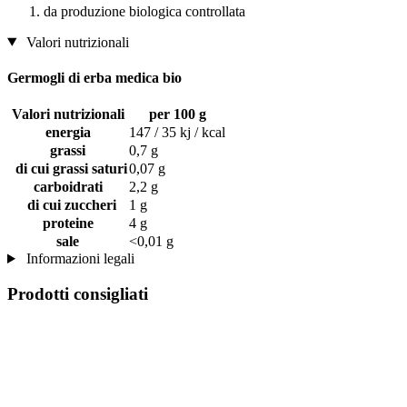
da produzione biologica controllata
Valori nutrizionali
Germogli di erba medica bio
Valori nutrizionali
per 100 g
energia
147 / 35 kj / kcal
grassi
0,7 g
di cui grassi saturi
0,07 g
carboidrati
2,2 g
di cui zuccheri
1 g
proteine
4 g
sale
<0,01 g
Informazioni legali
Prodotti consigliati