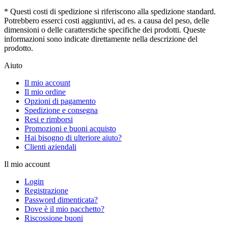
* Questi costi di spedizione si riferiscono alla spedizione standard.
Potrebbero esserci costi aggiuntivi, ad es. a causa del peso, delle
dimensioni o delle caratterstiche specifiche dei prodotti. Queste
informazioni sono indicate direttamente nella descrizione del
prodotto.
Aiuto
Il mio account
Il mio ordine
Opzioni di pagamento
Spedizione e consegna
Resi e rimborsi
Promozioni e buoni acquisto
Hai bisogno di ulteriore aiuto?
Clienti aziendali
Il mio account
Login
Registrazione
Password dimenticata?
Dove è il mio pacchetto?
Riscossione buoni