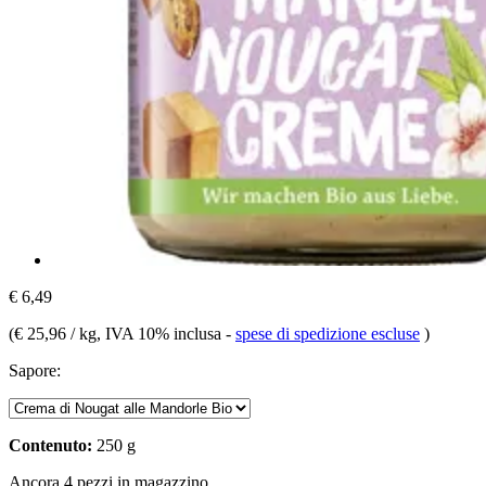
€ 6,49
(
€ 25,96 / kg
, IVA 10% inclusa
-
spese di spedizione escluse
)
Sapore:
Contenuto:
250 g
Ancora 4 pezzi in magazzino