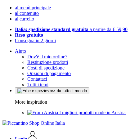
al menù principale
al contenuto
al carrello
Italia: spedizione standard gratuita
a partire da € 59,90
Reso gratuito
Consegna in 2 giorni
Aiuto
Dov'è il mio ordine?
Restituzione prodotti
Costi di spedizione
Opzioni di pagamento
Contattaci
Tutti i temi
More inspiration
I migliori prodotti made in Austria
Login