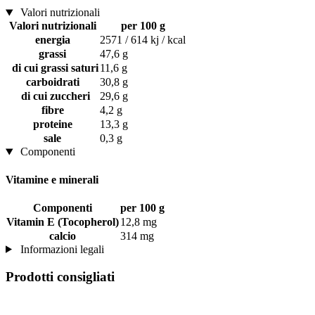
Valori nutrizionali
Valori nutrizionali
per 100 g
energia
2571 / 614 kj / kcal
grassi
47,6 g
di cui grassi saturi
11,6 g
carboidrati
30,8 g
di cui zuccheri
29,6 g
fibre
4,2 g
proteine
13,3 g
sale
0,3 g
Componenti
Vitamine e minerali
Componenti
per 100 g
Vitamin E (Tocopherol)
12,8 mg
calcio
314 mg
Informazioni legali
Prodotti consigliati