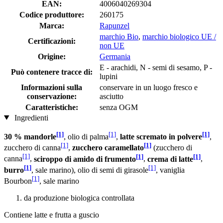
EAN:
4006040269304
Codice produttore:
260175
Marca:
Rapunzel
marchio Bio
,
marchio biologico UE /
Certificazioni:
non UE
Origine:
Germania
E - arachidi, N - semi di sesamo, P -
Può contenere tracce di:
lupini
Informazioni sulla
conservare in un luogo fresco e
conservazione:
asciutto
Caratteristiche:
senza OGM
Ingredienti
[1]
[1]
[1]
30 % mandorle
, olio di palma
,
latte scremato in polvere
,
[1]
[1]
zucchero di canna
,
zucchero caramellato
(zucchero di
[1]
[1]
[1]
canna
,
sciroppo di amido di frumento
,
crema di latte
,
[1]
[1]
burro
, sale marino), olio di semi di girasole
, vaniglia
[1]
Bourbon
, sale marino
da produzione biologica controllata
Contiene latte e frutta a guscio