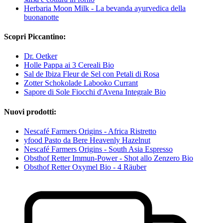
Herbaria Moon Milk - La bevanda ayurvedica della
buonanotte
Scopri Piccantino:
Dr. Oetker
Holle Pappa ai 3 Cereali Bio
Sal de Ibiza Fleur de Sel con Petali di Rosa
Zotter Schokolade Labooko Currant
Sapore di Sole Fiocchi d'Avena Integrale Bio
Nuovi prodotti:
Nescafé Farmers Origins - Africa Ristretto
yfood Pasto da Bere Heavenly Hazelnut
Nescafé Farmers Origins - South Asia Espresso
Obsthof Retter Immun-Power - Shot allo Zenzero Bio
Obsthof Retter Oxymel Bio - 4 Räuber