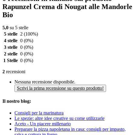
Rapunzel Crema di Nougat alle Mandorle
Bio
5,0
su 5 stelle
5 stelle
2
(100%)
4 stelle
0
(0%)
3 stelle
0
(0%)
2 stelle
0
(0%)
1 Stelle
0
(0%)
2
recensioni
Nessuna recensione disponibile.
Scrivi la prima recensione su questo prodotto!
Il nostro blog:
Consigli per la marinatura
Le spezie: altre idee creative su come utilizzarle
Aceto - Un piacere millenario
Preparare la pizza napoletana in casa: consigli per impasto,
salsa e cottura in forno