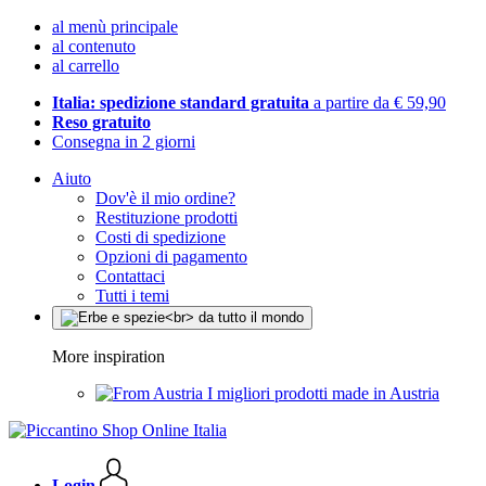
al menù principale
al contenuto
al carrello
Italia: spedizione standard gratuita
a partire da € 59,90
Reso gratuito
Consegna in 2 giorni
Aiuto
Dov'è il mio ordine?
Restituzione prodotti
Costi di spedizione
Opzioni di pagamento
Contattaci
Tutti i temi
More inspiration
I migliori prodotti made in Austria
Login