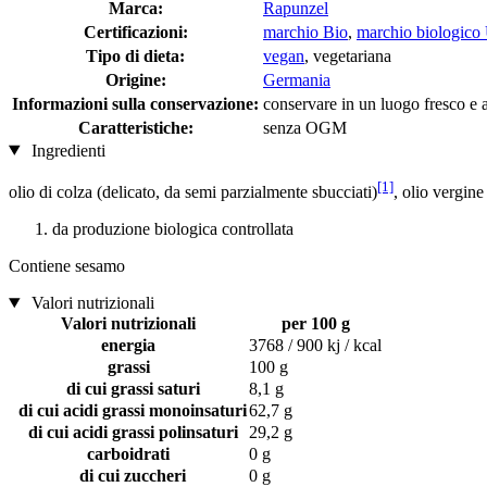
Marca:
Rapunzel
Certificazioni:
marchio Bio
,
marchio biologico
Tipo di dieta:
vegan
, vegetariana
Origine:
Germania
Informazioni sulla conservazione:
conservare in un luogo fresco e as
Caratteristiche:
senza OGM
Ingredienti
[1]
olio di colza (delicato, da semi parzialmente sbucciati)
, olio vergine
da produzione biologica controllata
Contiene sesamo
Valori nutrizionali
Valori nutrizionali
per 100 g
energia
3768 / 900 kj / kcal
grassi
100 g
di cui grassi saturi
8,1 g
di cui acidi grassi monoinsaturi
62,7 g
di cui acidi grassi polinsaturi
29,2 g
carboidrati
0 g
di cui zuccheri
0 g