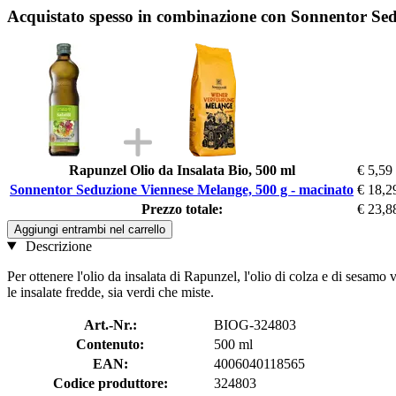
Acquistato spesso in combinazione con Sonnentor Sed
Rapunzel Olio da Insalata Bio, 500 ml
€ 5,59
Sonnentor Seduzione Viennese Melange, 500 g - macinato
€ 18,2
Prezzo totale:
€ 23,8
Aggiungi entrambi nel carrello
Descrizione
Per ottenere l'olio da insalata di Rapunzel, l'olio di colza e di sesam
le insalate fredde, sia verdi che miste.
Art.-Nr.:
BIOG-324803
Contenuto:
500 ml
EAN:
4006040118565
Codice produttore:
324803