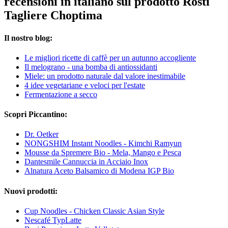
recensioni in italiano sul prodotto Rosti
Tagliere Choptima
Il nostro blog:
Le migliori ricette di caffè per un autunno accogliente
Il melograno - una bomba di antiossidanti
Miele: un prodotto naturale dal valore inestimabile
4 idee vegetariane e veloci per l'estate
Fermentazione a secco
Scopri Piccantino:
Dr. Oetker
NONGSHIM Instant Noodles - Kimchi Ramyun
Mousse da Spremere Bio - Mela, Mango e Pesca
Dantesmile Cannuccia in Acciaio Inox
Alnatura Aceto Balsamico di Modena IGP Bio
Nuovi prodotti:
Cup Noodles - Chicken Classic Asian Style
Nescafé TypLatte