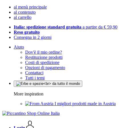
al menù principale
al contenuto
al carrello
Italia: spedizione standard gratuita
a partire da € 59,90
Reso gratuito
Consegna in 2 giorni
Aiuto
Dov'è il mio ordine?
Restituzione prodotti
Costi di spedizione
Opzioni di pagamento
Contattaci
Tutti i temi
More inspiration
I migliori prodotti made in Austria
Login