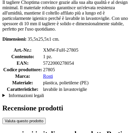
Il tagliere Choptima convince grazie alla sua alta qualità e al design
minimal. Il materiale robusto garantisce un'elevata resistenza
all'umidità, mantiene il coltello affilato più a lungo ed è
particolarmente igienico perché è lavabile in lavastoviglie. Con uno
spessore di 10 mm il tagliere è solido e dimensionalmente stabile,
perfetto per l'uso quotidiano.
Dimensioni:
35,5x25,5x1 cm.
Art.-Nr.:
XMW-FuH-27805
Contenuto:
1 pz.
EAN:
5722000278054
Codice produttore:
27805
Marca:
Rosti
Materiale:
plastica, polietilene (PE)
Caratteristiche:
lavabile in lavastoviglie
Informazioni legali
Recensione prodotti
Valuta questo prodotto