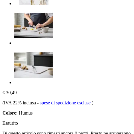
€ 30,49
(IVA 22% inclusa
-
spese di spedizione escluse
)
Colore:
Humus
Esaurito
Di questo articolo sono rimasti ancora 0 pezzi. Presto ne arriveranno