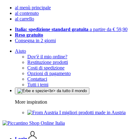
al menù principale
al contenuto
al carrello
Italia: spedizione standard gratuita
a partire da € 59,90
Reso gratuito
Consegna in 2 giorni
Aiuto
Dov'è il mio ordine?
Restituzione prodotti
Costi di spedizione
Opzioni di pagamento
Contattaci
Tutti i temi
More inspiration
I migliori prodotti made in Austria
Login