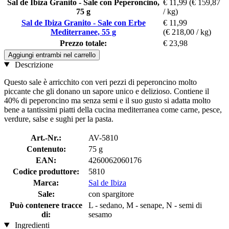
Sal de Ibiza Granito - Sale con Peperoncino,
€ 11,99
(€ 159,87
75 g
/ kg)
Sal de Ibiza Granito - Sale con Erbe
€ 11,99
Mediterranee, 55 g
(€ 218,00 / kg)
Prezzo totale:
€ 23,98
Aggiungi entrambi nel carrello
Descrizione
Questo sale è arricchito con veri pezzi di peperoncino molto
piccante che gli donano un sapore unico e delizioso. Contiene il
40% di peperoncino ma senza semi e il suo gusto si adatta molto
bene a tantissimi piatti della cucina mediterranea come carne, pesce,
verdure, salse e sughi per la pasta.
Art.-Nr.:
AV-5810
Contenuto:
75 g
EAN:
4260062060176
Codice produttore:
5810
Marca:
Sal de Ibiza
Sale:
con spargitore
Può contenere tracce
L - sedano, M - senape, N - semi di
di:
sesamo
Ingredienti