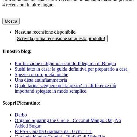
4 recensioni in altre lingue.
Mostra
Nessuna recensione disponibile.
Scrivi la prima recensione su questo prodotto!
Il nostro blog:
Purificazione e digiuno secondo Ildegarda di Bingen
Sushi fatto in casa: la guida definitiva per prepararlo a casa
Spezie con proprietà uniche
Una dieta antinfiammatoria
Quale farina scegliere per la pizza? Le differenze più
importanti spiegate in modo semplice.
Scopri Piccantino:
Darbo
Organic Squaring the Circle - Coconut Mango Oat, No
Added Sugar
RIESS Caraffa Graduata da 10 cm - 1 L
Govinda Kinder Goodel - "Safari" di Mais Bio