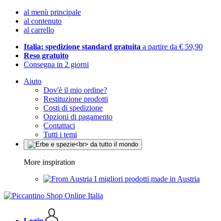
al menù principale
al contenuto
al carrello
Italia: spedizione standard gratuita
a partire da € 59,90
Reso gratuito
Consegna in 2 giorni
Aiuto
Dov'è il mio ordine?
Restituzione prodotti
Costi di spedizione
Opzioni di pagamento
Contattaci
Tutti i temi
More inspiration
I migliori prodotti made in Austria
Login