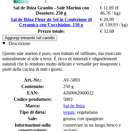
Sal de Ibiza Granito - Sale Marino con
€ 11,69
(€
Dosatore, 250 g
46,76 / kg)
Sal de Ibiza Fleur de Sel in Confezione di
€ 20,99
Ceramica con Cucchiaino, 150 g
(€ 139,93 / kg)
Prezzo totale:
€ 32,68
Aggiungi entrambi nel carrello
Descrizione
Questo sale marino è puro, non trattato né raffinato, ma essiccato
naturalmente al sole a terra. È ricco di minerali e oligoelementi
naturali che lo rendono molto delicato e versatile per insaporire i
piatti della cucina di tutti i giorni.
Art.-Nr.:
AV-5893
Contenuto:
250 g
EAN:
4260062060022
Codice produttore:
5893
Marca:
Sal de Ibiza
Tipo di dieta:
vegan
, vegetariana
Sale:
grosso, con spargitore
Informazioni sulla
conservare in un luogo fresco e
conservazione:
asciutto