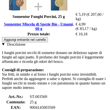
€ 5,19
(€ 207,60 /
Sonnentor Funghi Porcini, 25 g
kg)
Sonnentor Miscela di Spezie Bio - Umami,
€ 4,99
60 g
(€ 83,17 / kg)
Prezzo totale:
€ 10,18
Aggiungi entrambi nel carrello
Descrizione
I funghi porcini secchi di sonnetor donano un delizioso sapore di
funghi ad ogni piatto. Il profumo dei funghi porcini è leggermente
affumicato e ricorda gli odori del bosco.
Consigli di preparazione:
Sia fritti, in umido o al forno i funghi porcini sono irresistibili
.
Perfetti anche da aggiungere a salse o ripieni. Si consiglia di usare i
funghi secchi in modo mirato e con parsimonia in quanto hanno un
sapore molto intenso.
Art.-Nr.:
ST-003569
Contenuto:
25 g
EAN:
9004145003569