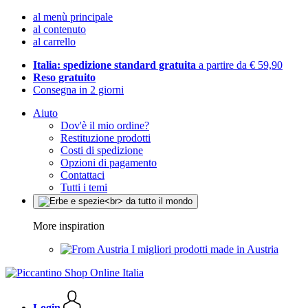
al menù principale
al contenuto
al carrello
Italia: spedizione standard gratuita
a partire da € 59,90
Reso gratuito
Consegna in 2 giorni
Aiuto
Dov'è il mio ordine?
Restituzione prodotti
Costi di spedizione
Opzioni di pagamento
Contattaci
Tutti i temi
More inspiration
I migliori prodotti made in Austria
Login