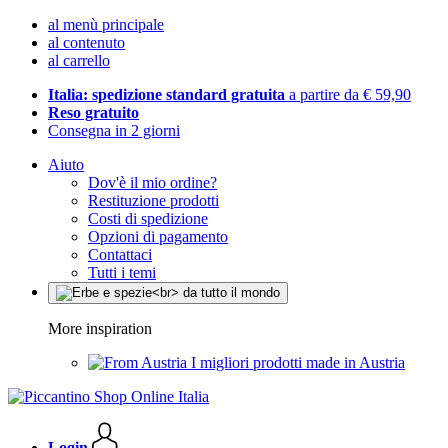
al menù principale
al contenuto
al carrello
Italia: spedizione standard gratuita
a partire da € 59,90
Reso gratuito
Consegna in 2 giorni
Aiuto
Dov'è il mio ordine?
Restituzione prodotti
Costi di spedizione
Opzioni di pagamento
Contattaci
Tutti i temi
More inspiration
I migliori prodotti made in Austria
Login