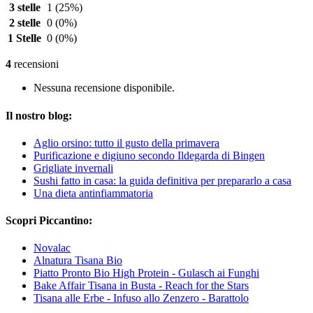
3 stelle
1
(25%)
2 stelle
0
(0%)
1 Stelle
0
(0%)
4
recensioni
Nessuna recensione disponibile.
Il nostro blog:
Aglio orsino: tutto il gusto della primavera
Purificazione e digiuno secondo Ildegarda di Bingen
Grigliate invernali
Sushi fatto in casa: la guida definitiva per prepararlo a casa
Una dieta antinfiammatoria
Scopri Piccantino:
Novalac
Alnatura Tisana Bio
Piatto Pronto Bio High Protein - Gulasch ai Funghi
Bake Affair Tisana in Busta - Reach for the Stars
Tisana alle Erbe - Infuso allo Zenzero - Barattolo