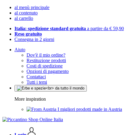
al menù principale
al contenuto
al carrello
Italia: spedizione standard gratuita
a partire da € 59,90
Reso gratuito
Consegna in 2 giorni
Aiuto
Dov'è il mio ordine?
Restituzione prodotti
Costi di spedizione
Opzioni di pagamento
Contattaci
Tutti i temi
More inspiration
I migliori prodotti made in Austria
Login