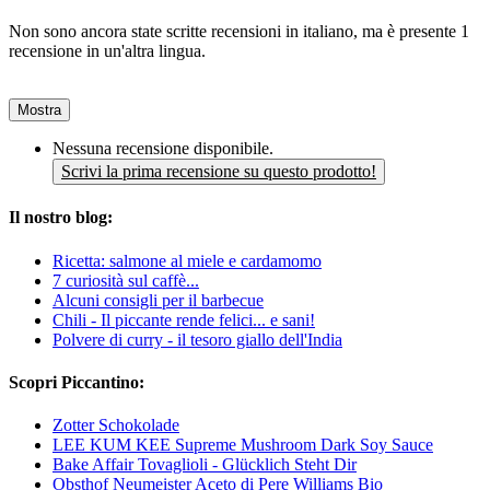
Non sono ancora state scritte recensioni in italiano, ma è presente 1
recensione in un'altra lingua.
Mostra
Nessuna recensione disponibile.
Scrivi la prima recensione su questo prodotto!
Il nostro blog:
Ricetta: salmone al miele e cardamomo
7 curiosità sul caffè...
Alcuni consigli per il barbecue
Chili - Il piccante rende felici... e sani!
Polvere di curry - il tesoro giallo dell'India
Scopri Piccantino:
Zotter Schokolade
LEE KUM KEE Supreme Mushroom Dark Soy Sauce
Bake Affair Tovaglioli - Glücklich Steht Dir
Obsthof Neumeister Aceto di Pere Williams Bio