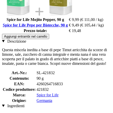
Spice for Life Mojito Pepper, 90 g
€ 9,99
(€ 111,00 / kg)
Spice for Life Pepe per Bistecche, 90 g
€ 9,49
(€ 105,44 / kg)
Prezzo totale:
€ 19,48
Aggiungi entrambi nel carrello
Descrizione
Questa miscela inedita a base di pepe Timut arricchita da scorze di
limone, sale, zucchero di canna integrale e menta nana è una vera
scoperta per il palato in grado di arricchire piatti a base di pesce,
insalate, pasta o carne bianca. Scopri nuove dimensioni del gusto!
Art.-Nr.:
SL-421832
Contenuto:
90 g
EAN:
4260264716833
Codice produttore:
421832
Marca:
Spice for Life
Origine:
Germania
Ingredienti