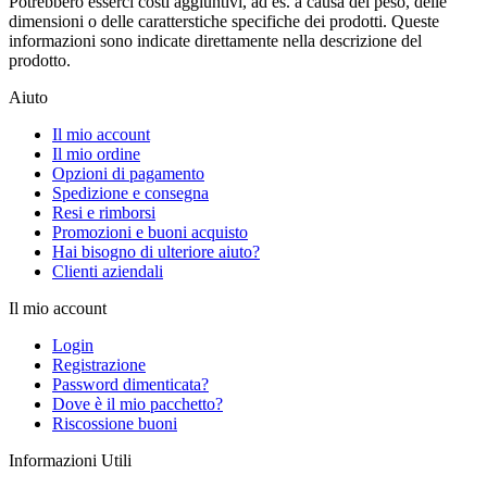
Potrebbero esserci costi aggiuntivi, ad es. a causa del peso, delle
dimensioni o delle caratterstiche specifiche dei prodotti. Queste
informazioni sono indicate direttamente nella descrizione del
prodotto.
Aiuto
Il mio account
Il mio ordine
Opzioni di pagamento
Spedizione e consegna
Resi e rimborsi
Promozioni e buoni acquisto
Hai bisogno di ulteriore aiuto?
Clienti aziendali
Il mio account
Login
Registrazione
Password dimenticata?
Dove è il mio pacchetto?
Riscossione buoni
Informazioni Utili