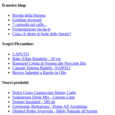
Il nostro blog:
Ricetta della Harissa
Grigliate invernali
7 curiosità sul caffè...
Fermentazione fai-da-te
Cosa c'è dietro le Isole delle Spezie?
Scopri Piccantino:
CAPUTO
Bake Affair Barattolo - 20 cm
Rapunzel Crema di Nougat alle Nocciole Bio
Capsule Sistema Bialetti - NAPOLI
Brezzo Salamini a Barolo in Olio
Nuovi prodotti:
Dolce Gusto Cappuccino Skinny Light
Sodastream Drink Mix - Limone-Lime
Dopper Insulated - 580 ml
Greenomic Barbarossa - Penne All' Arrabbiata
Obsthof Retter Ayurveda - Miele Naturale all'Aronia