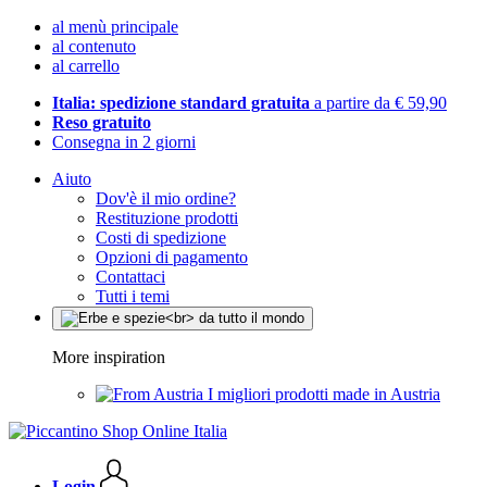
al menù principale
al contenuto
al carrello
Italia: spedizione standard gratuita
a partire da € 59,90
Reso gratuito
Consegna in 2 giorni
Aiuto
Dov'è il mio ordine?
Restituzione prodotti
Costi di spedizione
Opzioni di pagamento
Contattaci
Tutti i temi
More inspiration
I migliori prodotti made in Austria
Login