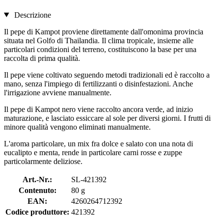
Descrizione
Il pepe di Kampot proviene direttamente dall'omonima provincia
situata nel Golfo di Thailandia. Il clima tropicale, insieme alle
particolari condizioni del terreno, costituiscono la base per una
raccolta di prima qualità.
Il pepe viene coltivato seguendo metodi tradizionali ed è raccolto a
mano, senza l'impiego di fertilizzanti o disinfestazioni. Anche
l'irrigazione avviene manualmente.
Il pepe di Kampot nero viene raccolto ancora verde, ad inizio
maturazione, e lasciato essiccare al sole per diversi giorni. I frutti di
minore qualità vengono eliminati manualmente.
L'aroma particolare, un mix fra dolce e salato con una nota di
eucalipto e menta, rende in particolare carni rosse e zuppe
particolarmente deliziose.
Art.-Nr.:
SL-421392
Contenuto:
80 g
EAN:
4260264712392
Codice produttore:
421392