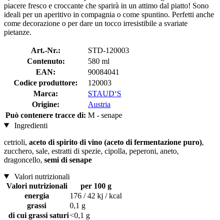
piacere fresco e croccante che sparirà in un attimo dal piatto! Sono
ideali per un aperitivo in compagnia o come spuntino. Perfetti anche
come decorazione o per dare un tocco irresistibile a svariate
pietanze.
Art.-Nr.:
STD-120003
Contenuto:
580 ml
EAN:
90084041
Codice produttore:
120003
Marca:
STAUD‘S
Origine:
Austria
Può contenere tracce di:
M - senape
Ingredienti
cetrioli,
aceto di spirito di vino (aceto di fermentazione puro)
,
zucchero, sale, estratti di spezie, cipolla, peperoni, aneto,
dragoncello,
semi di senape
Valori nutrizionali
Valori nutrizionali
per 100 g
energia
176 / 42 kj / kcal
grassi
0,1 g
di cui grassi saturi
<0,1 g