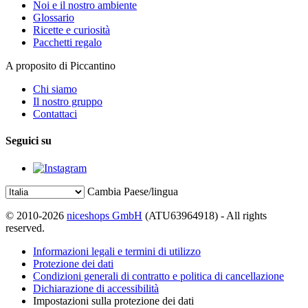
Noi e il nostro ambiente
Glossario
Ricette e curiosità
Pacchetti regalo
A proposito di Piccantino
Chi siamo
Il nostro gruppo
Contattaci
Seguici su
Cambia Paese/lingua
© 2010-2026
niceshops GmbH
(ATU63964918) - All rights
reserved.
Informazioni legali e termini di utilizzo
Protezione dei dati
Condizioni generali di contratto e politica di cancellazione
Dichiarazione di accessibilità
Impostazioni sulla protezione dei dati