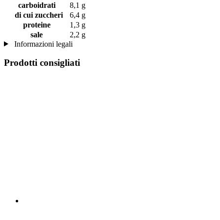
carboidrati
8,1 g
di cui zuccheri
6,4 g
proteine
1,3 g
sale
2,2 g
Informazioni legali
Prodotti consigliati