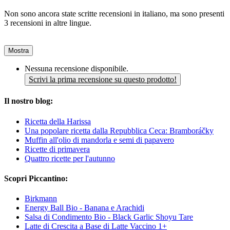
Non sono ancora state scritte recensioni in italiano, ma sono presenti
3 recensioni in altre lingue.
Mostra
Nessuna recensione disponibile.
Scrivi la prima recensione su questo prodotto!
Il nostro blog:
Ricetta della Harissa
Una popolare ricetta dalla Repubblica Ceca: Bramboráčky
Muffin all'olio di mandorla e semi di papavero
Ricette di primavera
Quattro ricette per l'autunno
Scopri Piccantino:
Birkmann
Energy Ball Bio - Banana e Arachidi
Salsa di Condimento Bio - Black Garlic Shoyu Tare
Latte di Crescita a Base di Latte Vaccino 1+