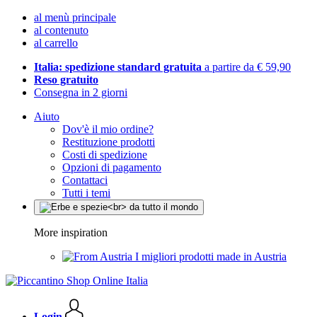
al menù principale
al contenuto
al carrello
Italia: spedizione standard gratuita
a partire da € 59,90
Reso gratuito
Consegna in 2 giorni
Aiuto
Dov'è il mio ordine?
Restituzione prodotti
Costi di spedizione
Opzioni di pagamento
Contattaci
Tutti i temi
More inspiration
I migliori prodotti made in Austria
Login