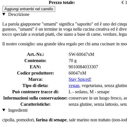
Prezzo totale:
€ 
Aggiungi entrambi nel carrello
Descrizione
La parola giapponese "umami" significa "saporito" ed è uno dei cinque 
gustoso, "umami" è un termine in voga nella cucina creativa ed è dive
tocco speciale a svariati piatti, che siano a base di carne, verdure, leg
Il nostro consiglio: una grande idea regalo per chi ama cucinare in mo
Art.-Nr.:
SW-60047xM
Contenuto:
70 g
EAN:
9010084033307
Codice produttore:
60047xM
Marca:
Stay Spiced!
Tipo di dieta:
vegan
, vegetariana, senza glutine
Può contenere tracce di:
L - sedano, M - senape
Informazioni sulla conservazione:
conservare in un luogo fresco, as
Caratteristiche:
senza glutine, senza lattosio, senz
Ingredienti
cipolla, pomodori,
farina di senape
, sale marino non trattato (non-io