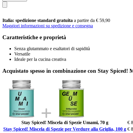
Italia: spedizione standard gratuita
a partire da € 59,90
Maggiori informazioni su spedizione e consegna
Caratteristiche e proprietà
Senza glutammato e esaltatori di sapidità
Versatile
Ideale per la cucina creativa
Acquistato spesso in combinazione con Stay Spiced! Mi
Stay Spiced! Miscela di Spezie Umami, 70 g
€ 
Stay Spiced! Miscela di Spezie per Verdure alla Griglia, 100 g
€ 