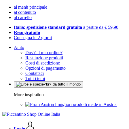
al menù principale
al contenuto
al carrello
Italia: spedizione standard gratuita
a partire da € 59,90
Reso gratuito
Consegna in 2 giorni
Aiuto
Dov'è il mio ordine?
Restituzione prodotti
Costi di spedizione
Opzioni di pagamento
Contattaci
Tutti i temi
More inspiration
I migliori prodotti made in Austria
Login