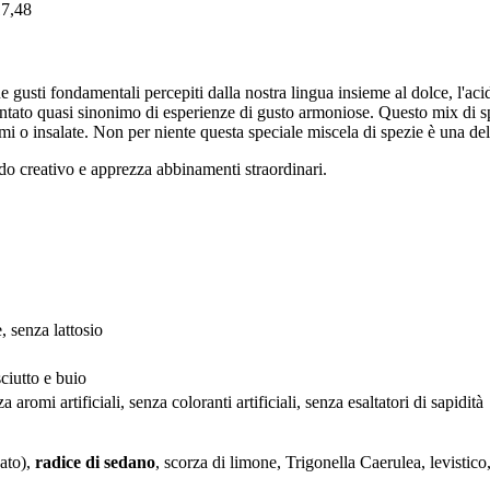
17,48
gusti fondamentali percepiti dalla nostra lingua insieme al dolce, l'aci
ntato quasi sinonimo di esperienze di gusto armoniose. Questo mix di s
umi o insalate. Non per niente questa speciale miscela di spezie è una dell
do creativo e apprezza abbinamenti straordinari.
, senza lattosio
ciutto e buio
a aromi artificiali, senza coloranti artificiali, senza esaltatori di sapidità
dato),
radice di sedano
, scorza di limone, Trigonella Caerulea, levistic