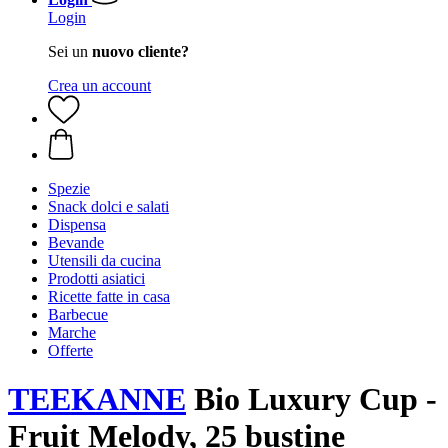
Login
Sei un
nuovo cliente?
Crea un account
Spezie
Snack dolci e salati
Dispensa
Bevande
Utensili da cucina
Prodotti asiatici
Ricette fatte in casa
Barbecue
Marche
Offerte
TEEKANNE
Bio Luxury Cup -
Fruit Melody, 25 bustine