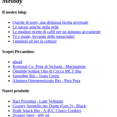
Melody
Il nostro blog:
Quiche di porri, una deliziosa ricetta invernale
Le spezie amiche della pelle
Le migliori ricette di caffè per un autunno accogliente
Tè e tisane, bevande delle meraviglie!
I migliori oli per la cottura!
Scopri Piccantino:
ahead
Regional Co. Pepe di Sichuan - Macinapepe
Ölmühle Solling Olio di Cocco MCT Bio
Smoothie Bio - Team Green
Alnatura Omogeneizzato Bio - Pera Pura
Nuovi prodotti:
Baci Perugina - Latte Vellutato
Gozney Sportello per Dome (Gen 2) - Black
Holle Snack Bio - A-B-C Choco Cookies
Dopper Steel - 490 ml