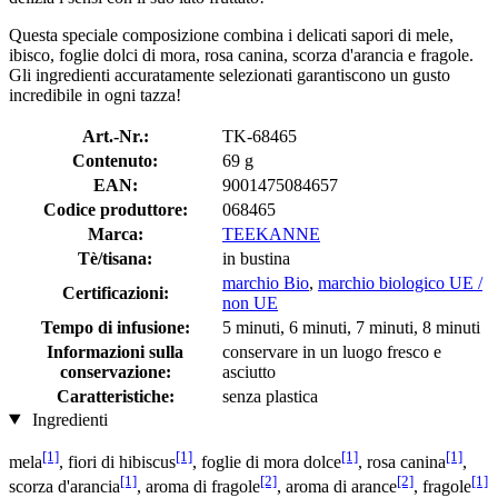
Questa speciale composizione combina i delicati sapori di mele,
ibisco, foglie dolci di mora, rosa canina, scorza d'arancia e fragole.
Gli ingredienti accuratamente selezionati garantiscono un gusto
incredibile in ogni tazza!
Art.-Nr.:
TK-68465
Contenuto:
69 g
EAN:
9001475084657
Codice produttore:
068465
Marca:
TEEKANNE
Tè/tisana:
in bustina
marchio Bio
,
marchio biologico UE /
Certificazioni:
non UE
Tempo di infusione:
5 minuti, 6 minuti, 7 minuti, 8 minuti
Informazioni sulla
conservare in un luogo fresco e
conservazione:
asciutto
Caratteristiche:
senza plastica
Ingredienti
[1]
[1]
[1]
[1]
mela
, fiori di hibiscus
, foglie di mora dolce
, rosa canina
,
[1]
[2]
[2]
[1]
scorza d'arancia
, aroma di fragole
, aroma di arance
, fragole