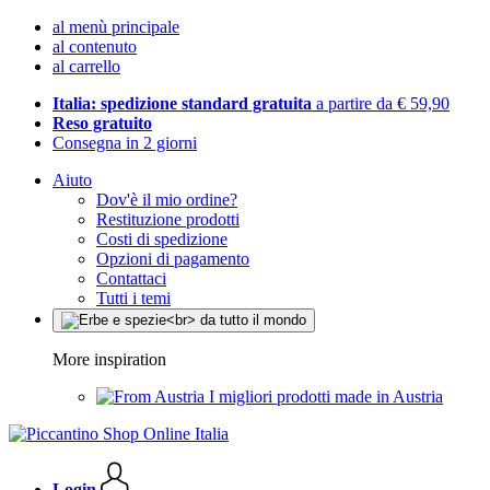
al menù principale
al contenuto
al carrello
Italia: spedizione standard gratuita
a partire da € 59,90
Reso gratuito
Consegna in 2 giorni
Aiuto
Dov'è il mio ordine?
Restituzione prodotti
Costi di spedizione
Opzioni di pagamento
Contattaci
Tutti i temi
More inspiration
I migliori prodotti made in Austria
Login