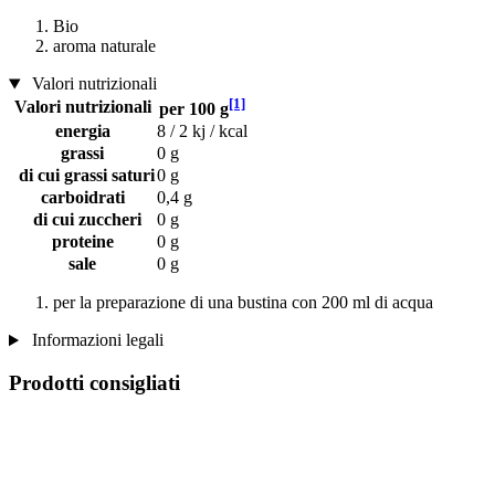
Bio
aroma naturale
Valori nutrizionali
[1]
Valori nutrizionali
per 100 g
energia
8 / 2 kj / kcal
grassi
0 g
di cui grassi saturi
0 g
carboidrati
0,4 g
di cui zuccheri
0 g
proteine
0 g
sale
0 g
per la preparazione di una bustina con 200 ml di acqua
Informazioni legali
Prodotti consigliati