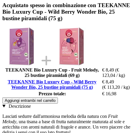
Acquistato spesso in combinazione con TEEKANNE
Bio Luxury Cup - Wild Berry Wonder Bio, 25
bustine piramidali (75 g)
TEEKANNE Bio Luxury Cup - Fruit Melody,
€ 8,49
(€
25 bustine piramidali (69 g)
123,04 / kg)
TEEKANNE Bio Luxury Cup - Wild Berry
€ 8,49
Wonder Bio, 25 bustine piramidali (75 g)
(€ 113,20 / kg)
Prezzo totale:
€ 16,98
Aggiungi entrambi nel carrello
Descrizione
Lasciati sedurre dall'armoniosa melodia della natura con
Fruit
Melody
, una tisana a base di frutta naturalmente maturata al sole e
arricchita con aromi naturali di fragole e arance. Un vero piacere che
delizia i sensi con il suo lato fruttato!