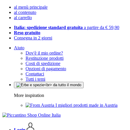
al menù principale
al contenuto
al carrello
Italia: spedizione standard gratuita
a partire da € 59,90
Reso gratuito
Consegna in 2 giorni
Aiuto
Dov'è il mio ordine?
Restituzione prodotti
Costi di spedizione
Opzioni di pagamento
Contattaci
Tutti i temi
More inspiration
I migliori prodotti made in Austria
Login