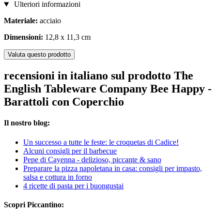
Ulteriori informazioni
Materiale:
acciaio
Dimensioni:
12,8 x 11,3 cm
Valuta questo prodotto
recensioni in italiano sul prodotto The
English Tableware Company Bee Happy -
Barattoli con Coperchio
Il nostro blog:
Un successo a tutte le feste: le croquetas di Cadice!
Alcuni consigli per il barbecue
Pepe di Cayenna - delizioso, piccante & sano
Preparare la pizza napoletana in casa: consigli per impasto,
salsa e cottura in forno
4 ricette di pasta per i buongustai
Scopri Piccantino: