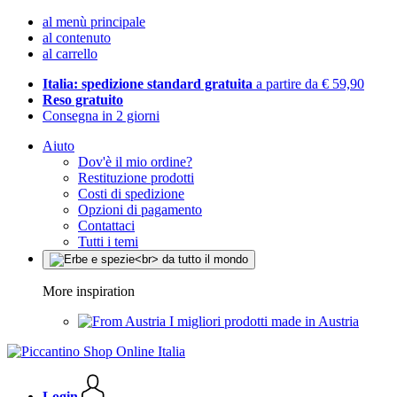
al menù principale
al contenuto
al carrello
Italia: spedizione standard gratuita
a partire da € 59,90
Reso gratuito
Consegna in 2 giorni
Aiuto
Dov'è il mio ordine?
Restituzione prodotti
Costi di spedizione
Opzioni di pagamento
Contattaci
Tutti i temi
More inspiration
I migliori prodotti made in Austria
Login