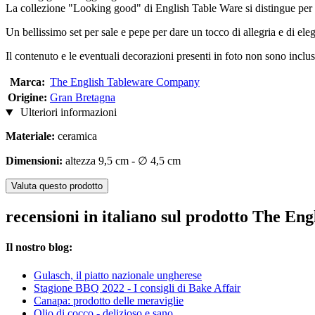
La collezione "Looking good" di English Table Ware si distingue per l
Un bellissimo set per sale e pepe per dare un tocco di allegria e di ele
Il contenuto e le eventuali decorazioni presenti in foto non sono inclusi
Marca:
The English Tableware Company
Origine:
Gran Bretagna
Ulteriori informazioni
Materiale:
ceramica
Dimensioni:
altezza 9,5 cm - ∅ 4,5 cm
Valuta questo prodotto
recensioni in italiano sul prodotto The E
Il nostro blog:
Gulasch, il piatto nazionale ungherese
Stagione BBQ 2022 - I consigli di Bake Affair
Canapa: prodotto delle meraviglie
Olio di cocco - delizioso e sano