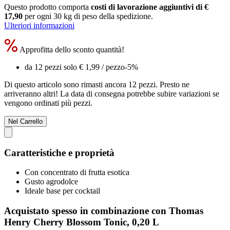
Questo prodotto comporta
costi di lavorazione aggiuntivi di €
17,90
per ogni 30 kg di peso della spedizione.
Ulteriori informazioni
Approfitta dello sconto quantità!
da 12 pezzi solo
€ 1,99
/ pezzo
-5%
Di questo articolo sono rimasti ancora 12 pezzi. Presto ne
arriveranno altri! La data di consegna potrebbe subire variazioni se
vengono ordinati più pezzi.
Nel Carrello
Caratteristiche e proprietà
Con concentrato di frutta esotica
Gusto agrodolce
Ideale base per cocktail
Acquistato spesso in combinazione con Thomas
Henry Cherry Blossom Tonic, 0,20 L