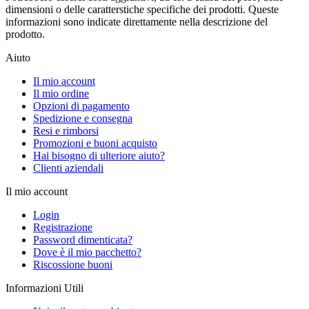
dimensioni o delle caratterstiche specifiche dei prodotti. Queste
informazioni sono indicate direttamente nella descrizione del
prodotto.
Aiuto
Il mio account
Il mio ordine
Opzioni di pagamento
Spedizione e consegna
Resi e rimborsi
Promozioni e buoni acquisto
Hai bisogno di ulteriore aiuto?
Clienti aziendali
Il mio account
Login
Registrazione
Password dimenticata?
Dove è il mio pacchetto?
Riscossione buoni
Informazioni Utili