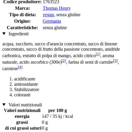
Codice produttore:
1763523
Marca:
Thomas Henry
Tipo di dieta:
vegan
, senza glutine
Origine:
Germania
Caratteristiche:
senza glutine
Ingredienti
acqua, zucchero, succo d'arancia concentrato, succo di limone
concentrato, succo di frutto della passione concentrato, anidride
[1]
carbonica, estratto di polpa di mango, acido citrico
, aroma
[2]
[3]
naturale, acido ascorbico (300e)
, farina di semi di carrube
,
[4]
carotene
acidificante
antiossidante
Stabilizzatore
coloranti
Valori nutrizionali
Valori nutrizionali
per 100 g
energia
147 / 35 kj / kcal
grassi
0 g
di cui grassi saturi
0 g