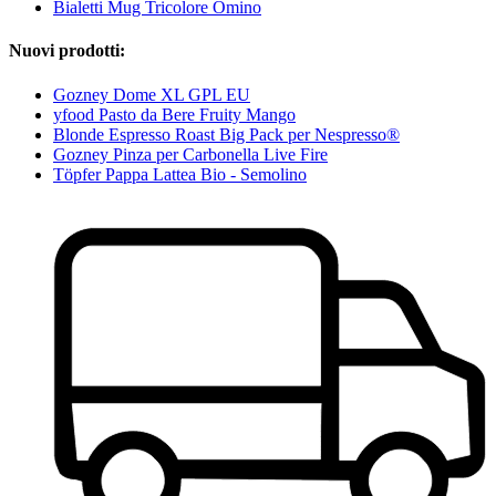
Bialetti Mug Tricolore Omino
Nuovi prodotti:
Gozney Dome XL GPL EU
yfood Pasto da Bere Fruity Mango
Blonde Espresso Roast Big Pack per Nespresso®
Gozney Pinza per Carbonella Live Fire
Töpfer Pappa Lattea Bio - Semolino