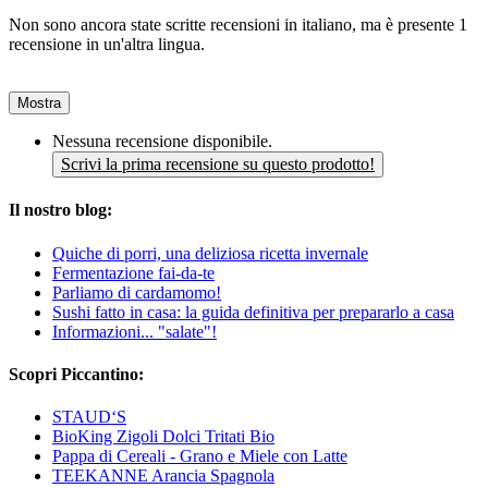
Non sono ancora state scritte recensioni in italiano, ma è presente 1
recensione in un'altra lingua.
Mostra
Nessuna recensione disponibile.
Scrivi la prima recensione su questo prodotto!
Il nostro blog:
Quiche di porri, una deliziosa ricetta invernale
Fermentazione fai-da-te
Parliamo di cardamomo!
Sushi fatto in casa: la guida definitiva per prepararlo a casa
Informazioni... "salate"!
Scopri Piccantino:
STAUD‘S
BioKing Zigoli Dolci Tritati Bio
Pappa di Cereali - Grano e Miele con Latte
TEEKANNE Arancia Spagnola