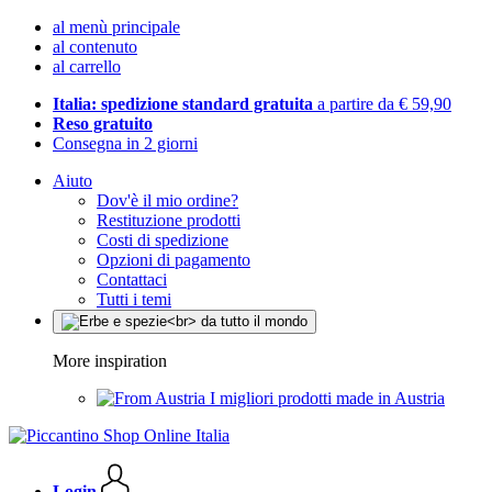
al menù principale
al contenuto
al carrello
Italia: spedizione standard gratuita
a partire da € 59,90
Reso gratuito
Consegna in 2 giorni
Aiuto
Dov'è il mio ordine?
Restituzione prodotti
Costi di spedizione
Opzioni di pagamento
Contattaci
Tutti i temi
More inspiration
I migliori prodotti made in Austria
Login