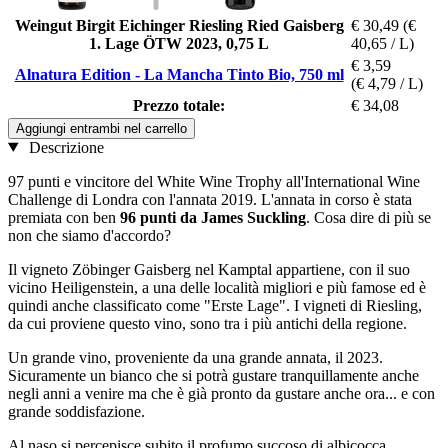
Weingut Birgit Eichinger Riesling Ried Gaisberg
€ 30,49
(€
1. Lage ÖTW 2023, 0,75 L
40,65 / L)
€ 3,59
Alnatura Edition - La Mancha Tinto Bio, 750 ml
(€ 4,79 / L)
Prezzo totale:
€ 34,08
Aggiungi entrambi nel carrello
Descrizione
97 punti e vincitore del White Wine Trophy all'International Wine
Challenge di Londra con l'annata 2019. L'annata in corso è stata
premiata con ben
96 punti da James Suckling
. Cosa dire di più se
non che siamo d'accordo?
Il vigneto Zöbinger Gaisberg nel Kamptal appartiene, con il suo
vicino Heiligenstein, a una delle località migliori e più famose ed è
quindi anche classificato come "Erste Lage". I vigneti di Riesling,
da cui proviene questo vino, sono tra i più antichi della regione.
Un grande vino, proveniente da una grande annata, il 2023.
Sicuramente un bianco che si potrà gustare tranquillamente anche
negli anni a venire ma che è già pronto da gustare anche ora... e con
grande soddisfazione.
Al naso si percepisce subito il profumo succoso di albicocca,