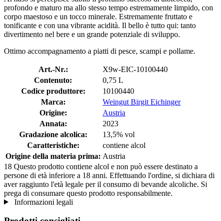
profondo e maturo ma allo stesso tempo estremamente limpido, con
corpo maestoso e un tocco minerale. Estremamente fruttato e
tonificante e con una vibrante acidità. Il bello è tutto qui: tanto
divertimento nel bere e un grande potenziale di sviluppo.
Ottimo accompagnamento a piatti di pesce, scampi e pollame.
Art.-Nr.:
X9w-EIC-10100440
Contenuto:
0,75 L
Codice produttore:
10100440
Marca:
Weingut Birgit Eichinger
Origine:
Austria
Annata:
2023
Gradazione alcolica:
13,5% vol
Caratteristiche:
contiene alcol
Origine della materia prima:
Austria
18
Questo prodotto contiene alcol e non può essere destinato a
persone di età inferiore a 18 anni. Effettuando l'ordine, si dichiara di
aver raggiunto l'età legale per il consumo di bevande alcoliche. Si
prega di consumare questo prodotto responsabilmente.
Informazioni legali
Prodotti consigliati