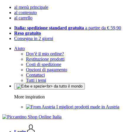
al menù principale
al contenuto
al carrello
Italia: spedizione standard gratuita
a partire da € 59,90
Reso gratuito
Consegna in 2 giorni
Aiuto
Dov'è il mio ordine?
Restituzione prodotti
Costi di spedizione
Opzioni di pagamento
Contattaci
Tutti i temi
More inspiration
I migliori prodotti made in Austria
Login