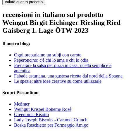
Valuta questo prodotto
recensioni in italiano sul prodotto
Weingut Birgit Eichinger Riesling Ried
Gaisberg 1. Lage ÖTW 2023
Il nostro blog:
Oggi prepariamo un subji con carote
Peperoncino: c'è chi lo ama e chi lo odia
Preparare la salsa per pizza in casa: ricetta semplice e
autentica
Fabada asturiana, una gustosa ricetta dal nord della Spagna
Le spezie: altre idee creative su come utilizzarle
Scopri Piccantino:
Meßmer
Weingut Krispel Boheme Rosé
Greenomic Risotto
Lady Joseph Biscuits - Caramel Crunch
Boska Raschietto per Formaggio Amigo