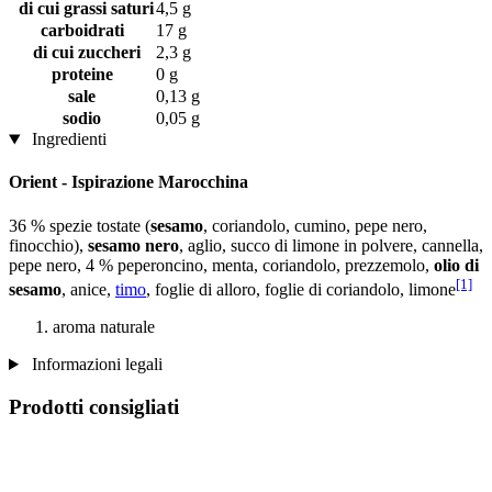
di cui grassi saturi
4,5 g
carboidrati
17 g
di cui zuccheri
2,3 g
proteine
0 g
sale
0,13 g
sodio
0,05 g
Ingredienti
Orient - Ispirazione Marocchina
36 % spezie tostate (
sesamo
, coriandolo, cumino, pepe nero,
finocchio),
sesamo nero
, aglio, succo di limone in polvere, cannella,
pepe nero, 4 % peperoncino, menta, coriandolo, prezzemolo,
olio di
[1]
sesamo
, anice,
timo
, foglie di alloro, foglie di coriandolo, limone
aroma naturale
Informazioni legali
Prodotti consigliati