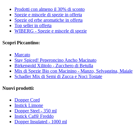
Prodotti con almeno il 30% di sconto
Spezie e miscele di spezie in offerta
Spezie ed erbe aromatiche in offerta
Top seller in offerta
WIBERG - Spezie e miscele di spezie
Scopri Piccantino:
Marcato
Stay Spiced! Peperoncino Ancho Macinato
Birkengold Xilitolo - Zucchero di Betulla
Mix di Spezie Bio con Macinino - Manzo, Selvaggina, Maiale
Schadler Mix di Semi di Zucca e Noci Tostate
Nuovi prodotti:
Dopper Cord
Instick Limone
Dopper Steel - 350 ml
Instick Caffè Freddo
Dopper Insulated - 1000 ml