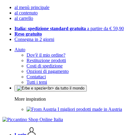
al menù principale
al contenuto
al carrello
Italia: spedizione standard gratuita
a partire da € 59,90
Reso gratuito
Consegna in 2 giorni
Aiuto
Dov'è il mio ordine?
Restituzione prodotti
Costi di spedizione
Opzioni di pagamento
Contattaci
Tutti i temi
More inspiration
I migliori prodotti made in Austria
Login