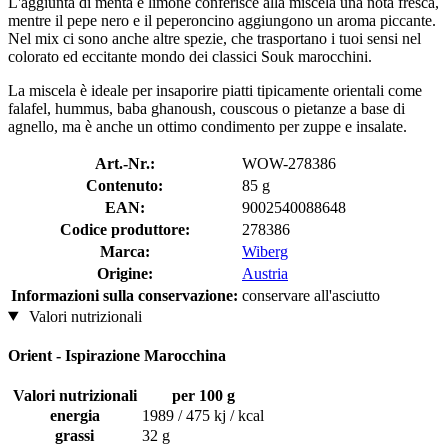
L'aggiunta di menta e limone conferisce alla miscela una nota fresca,
mentre il pepe nero e il peperoncino aggiungono un aroma piccante.
Nel mix ci sono anche altre spezie, che trasportano i tuoi sensi nel
colorato ed eccitante mondo dei classici Souk marocchini.
La miscela è ideale per insaporire piatti tipicamente orientali come
falafel, hummus, baba ghanoush, couscous o pietanze a base di
agnello, ma è anche un ottimo condimento per zuppe e insalate.
Art.-Nr.:
WOW-278386
Contenuto:
85 g
EAN:
9002540088648
Codice produttore:
278386
Marca:
Wiberg
Origine:
Austria
Informazioni sulla conservazione:
conservare all'asciutto
Valori nutrizionali
Orient - Ispirazione Marocchina
Valori nutrizionali
per 100 g
energia
1989 / 475 kj / kcal
grassi
32 g