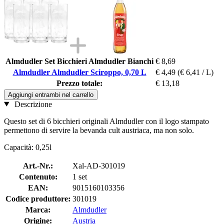
Almdudler Set Bicchieri Almdudler Bianchi
€ 8,69
Almdudler Almdudler Sciroppo, 0,70 L
€ 4,49
(€ 6,41 / L)
Prezzo totale:
€ 13,18
Aggiungi entrambi nel carrello
Descrizione
Questo set di 6 bicchieri originali Almdudler con il logo stampato
permettono di servire la bevanda cult austriaca, ma non solo.
Capacità: 0,25l
Art.-Nr.:
Xal-AD-301019
Contenuto:
1 set
EAN:
9015160103356
Codice produttore:
301019
Marca:
Almdudler
Origine:
Austria