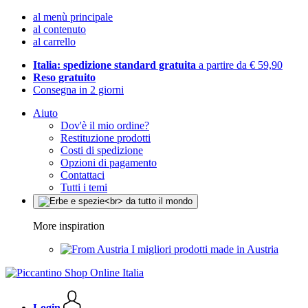
al menù principale
al contenuto
al carrello
Italia: spedizione standard gratuita
a partire da € 59,90
Reso gratuito
Consegna in 2 giorni
Aiuto
Dov'è il mio ordine?
Restituzione prodotti
Costi di spedizione
Opzioni di pagamento
Contattaci
Tutti i temi
More inspiration
I migliori prodotti made in Austria
Login