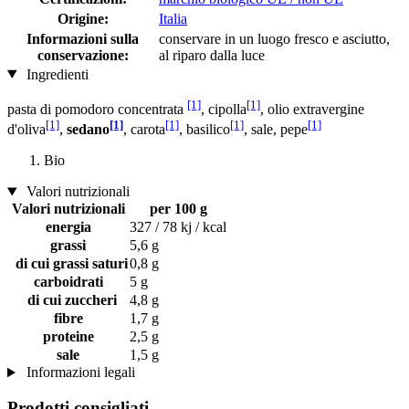
Origine:
Italia
Informazioni sulla
conservare in un luogo fresco e asciutto,
conservazione:
al riparo dalla luce
Ingredienti
[1]
[1]
pasta di pomodoro concentrata
, cipolla
, olio extravergine
[1]
[1]
[1]
[1]
[1]
d'oliva
,
sedano
, carota
, basilico
, sale, pepe
Bio
Valori nutrizionali
Valori nutrizionali
per 100 g
energia
327 / 78 kj / kcal
grassi
5,6 g
di cui grassi saturi
0,8 g
carboidrati
5 g
di cui zuccheri
4,8 g
fibre
1,7 g
proteine
2,5 g
sale
1,5 g
Informazioni legali
Prodotti consigliati