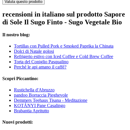
Valuta questo prodotto
recensioni in italiano sul prodotto Sapore
di Sole Il Sugo Finto - Sugo Vegetale Bio
Il nostro blog:
Tortillas con Pulled Pork e Smoked Paprika la Chinata
Dolci di Natale golosi
Refrigerio estivo con Iced Coffee e Cold Brew Coffee
Torta del Coniglio Pasqualino
Perché le api amano il caffé?
Scopri Piccantino:
Rustichella d'Abruzzo
pandoo Borraccia Pieghevole
Demmers Teehaus Tisana - Meditazione
KOTÁNYI Pane Casalingo
Brabantia Apritutto
Nuovi prodotti: