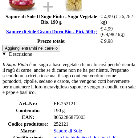
Sapore di Sole Il Sugo Finto - Sugo Vegetale
€ 4,99
(€ 26,26 /
Bio, 190 g
kg)
€ 4,99
Sapore di Sole Grano Duro Bio - Pici, 500 g
(€ 9,98 / kg)
Prezzo totale:
€ 9,98
Aggiungi entrambi nel carrello
Descrizione
Il Sugo Finto
è un sugo a base vegetale chiamato così perché ricorda
il ragù di carne, anche se di carne non ne ha per niente. Preparato
secondo una ricetta toscana, il sugo contiene verdure come
pomodori, cipolle, sedano e carote, che vengono cotti brevemente
per mantenere il loro meraviglioso sapore e vengono conditi con sale
e pepe e basilico.
Art.-Nr.:
EF-252121
Contenuto:
190 g
EAN:
8052286875003
Codice produttore:
252121
Marca:
Sapore di Sole
Certificazioni:
marchio biologico UE / non UE