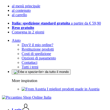
al menù principale
al contenuto
al carrello
Italia: spedizione standard gratuita
a partire da € 59,90
Reso gratuito
Consegna in 2 giorni
Aiuto
Dov'è il mio ordine?
Restituzione prodotti
Costi di spedizione
Opzioni di pagamento
Contattaci
Tutti i temi
More inspiration
I migliori prodotti made in Austria
Login