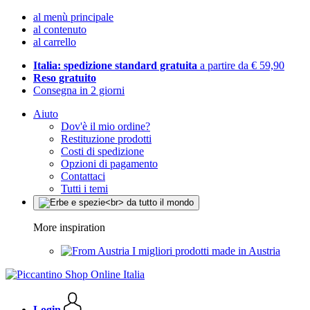
al menù principale
al contenuto
al carrello
Italia: spedizione standard gratuita
a partire da € 59,90
Reso gratuito
Consegna in 2 giorni
Aiuto
Dov'è il mio ordine?
Restituzione prodotti
Costi di spedizione
Opzioni di pagamento
Contattaci
Tutti i temi
More inspiration
I migliori prodotti made in Austria
Login