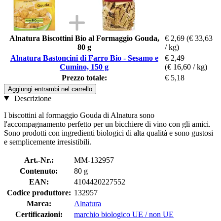
Alnatura Biscottini Bio al Formaggio Gouda,
€ 2,69
(€ 33,63
80 g
/ kg)
Alnatura Bastoncini di Farro Bio - Sesamo e
€ 2,49
Cumino, 150 g
(€ 16,60 / kg)
Prezzo totale:
€ 5,18
Aggiungi entrambi nel carrello
Descrizione
I biscottini al formaggio Gouda di Alnatura sono
l'accompagnamento perfetto per un bicchiere di vino con gli amici.
Sono prodotti con ingredienti biologici di alta qualità e sono gustosi
e semplicemente irresistibili.
Art.-Nr.:
MM-132957
Contenuto:
80 g
EAN:
4104420227552
Codice produttore:
132957
Marca:
Alnatura
Certificazioni:
marchio biologico UE / non UE