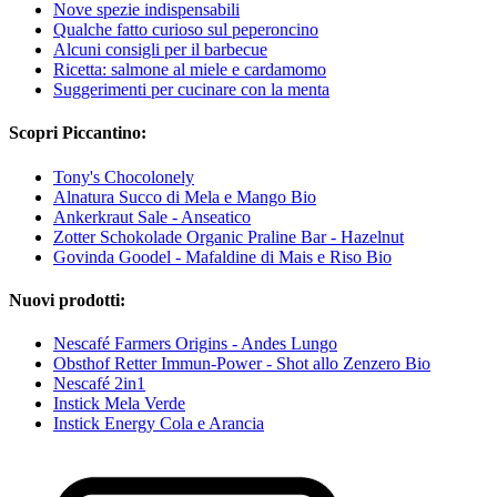
Nove spezie indispensabili
Qualche fatto curioso sul peperoncino
Alcuni consigli per il barbecue
Ricetta: salmone al miele e cardamomo
Suggerimenti per cucinare con la menta
Scopri Piccantino:
Tony's Chocolonely
Alnatura Succo di Mela e Mango Bio
Ankerkraut Sale - Anseatico
Zotter Schokolade Organic Praline Bar - Hazelnut
Govinda Goodel - Mafaldine di Mais e Riso Bio
Nuovi prodotti:
Nescafé Farmers Origins - Andes Lungo
Obsthof Retter Immun-Power - Shot allo Zenzero Bio
Nescafé 2in1
Instick Mela Verde
Instick Energy Cola e Arancia