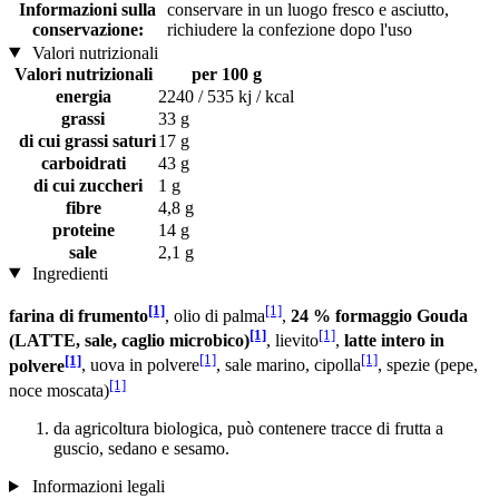
Informazioni sulla
conservare in un luogo fresco e asciutto,
conservazione:
richiudere la confezione dopo l'uso
Valori nutrizionali
Valori nutrizionali
per 100 g
energia
2240 / 535 kj / kcal
grassi
33 g
di cui grassi saturi
17 g
carboidrati
43 g
di cui zuccheri
1 g
fibre
4,8 g
proteine
14 g
sale
2,1 g
Ingredienti
[1]
[1]
farina di frumento
, olio di palma
,
24 % formaggio Gouda
[1]
[1]
(LATTE, sale, caglio microbico)
, lievito
,
latte intero in
[1]
[1]
[1]
polvere
, uova in polvere
, sale marino, cipolla
, spezie (pepe,
[1]
noce moscata)
da agricoltura biologica, può contenere tracce di frutta a
guscio, sedano e sesamo.
Informazioni legali