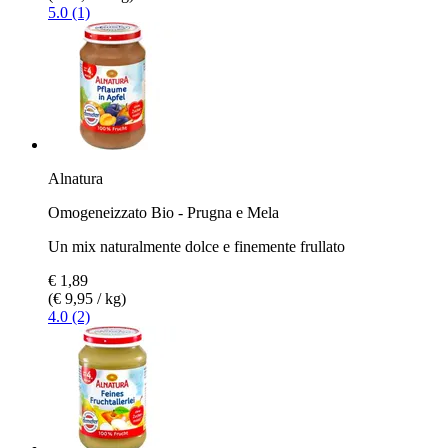
5.0 (1)
Alnatura
Omogeneizzato Bio - Prugna e Mela
Un mix naturalmente dolce e finemente frullato
€ 1,89
(€ 9,95 / kg)
4.0 (2)