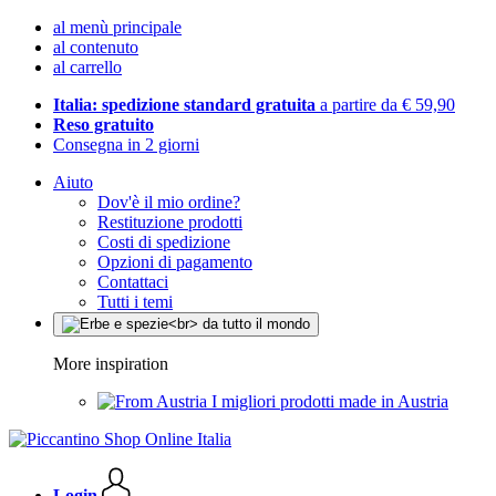
al menù principale
al contenuto
al carrello
Italia: spedizione standard gratuita
a partire da € 59,90
Reso gratuito
Consegna in 2 giorni
Aiuto
Dov'è il mio ordine?
Restituzione prodotti
Costi di spedizione
Opzioni di pagamento
Contattaci
Tutti i temi
More inspiration
I migliori prodotti made in Austria
Login