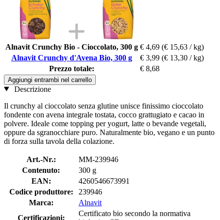
Alnavit Crunchy Bio - Cioccolato, 300 g
€ 4,69
(€ 15,63 / kg)
Alnavit Crunchy d'Avena Bio, 300 g
€ 3,99
(€ 13,30 / kg)
Prezzo totale:
€ 8,68
Aggiungi entrambi nel carrello
Descrizione
Il crunchy al cioccolato senza glutine unisce finissimo cioccolato
fondente con avena integrale tostata, cocco grattugiato e cacao in
polvere. Ideale come topping per yogurt, latte o bevande vegetali,
oppure da sgranocchiare puro. Naturalmente bio, vegano e un punto
di forza sulla tavola della colazione.
Art.-Nr.:
MM-239946
Contenuto:
300 g
EAN:
4260546673991
Codice produttore:
239946
Marca:
Alnavit
Certificato bio secondo la normativa
Certificazioni: