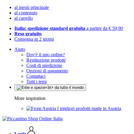
al menù principale
al contenuto
al carrello
Italia: spedizione standard gratuita
a partire da € 59,90
Reso gratuito
Consegna in 2 giorni
Aiuto
Dov'è il mio ordine?
Restituzione prodotti
Costi di spedizione
Opzioni di pagamento
Contattaci
Tutti i temi
More inspiration
I migliori prodotti made in Austria
Login