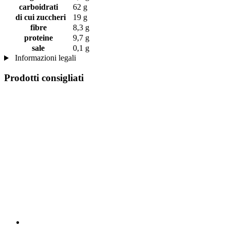
carboidrati
62 g
di cui zuccheri
19 g
fibre
8,3 g
proteine
9,7 g
sale
0,1 g
Informazioni legali
Prodotti consigliati