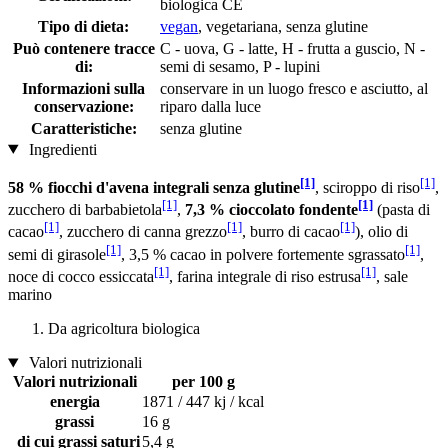
biologica CE
Tipo di dieta:
vegan
, vegetariana, senza glutine
Può contenere tracce
C - uova, G - latte, H - frutta a guscio, N -
di:
semi di sesamo, P - lupini
Informazioni sulla
conservare in un luogo fresco e asciutto, al
conservazione:
riparo dalla luce
Caratteristiche:
senza glutine
Ingredienti
[1]
[1]
58 % fiocchi d'avena integrali senza glutine
, sciroppo di riso
,
[1]
[1]
zucchero di barbabietola
,
7,3 % cioccolato fondente
(pasta di
[1]
[1]
[1]
cacao
, zucchero di canna grezzo
, burro di cacao
), olio di
[1]
[1]
semi di girasole
, 3,5 % cacao in polvere fortemente sgrassato
,
[1]
[1]
noce di cocco essiccata
, farina integrale di riso estrusa
, sale
marino
Da agricoltura biologica
Valori nutrizionali
Valori nutrizionali
per 100 g
energia
1871 / 447 kj / kcal
grassi
16 g
di cui grassi saturi
5,4 g