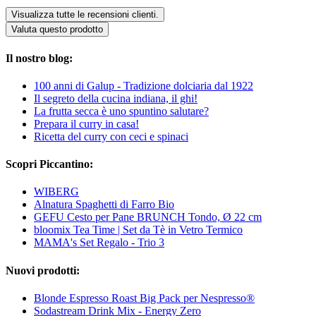
Visualizza tutte le recensioni clienti.
Valuta questo prodotto
Il nostro blog:
100 anni di Galup - Tradizione dolciaria dal 1922
Il segreto della cucina indiana, il ghi!
La frutta secca è uno spuntino salutare?
Prepara il curry in casa!
Ricetta del curry con ceci e spinaci
Scopri Piccantino:
WIBERG
Alnatura Spaghetti di Farro Bio
GEFU Cesto per Pane BRUNCH Tondo, Ø 22 cm
bloomix Tea Time | Set da Tè in Vetro Termico
MAMA's Set Regalo - Trio 3
Nuovi prodotti:
Blonde Espresso Roast Big Pack per Nespresso®
Sodastream Drink Mix - Energy Zero