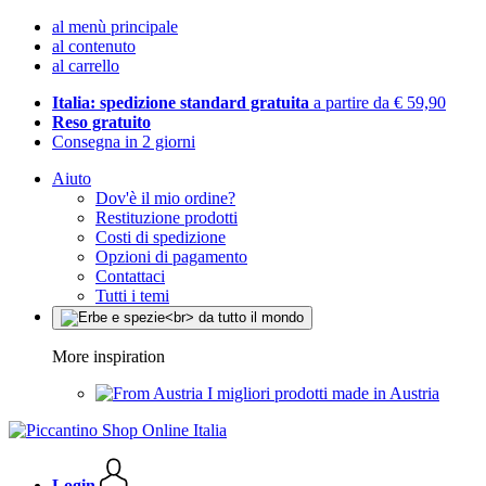
al menù principale
al contenuto
al carrello
Italia: spedizione standard gratuita
a partire da € 59,90
Reso gratuito
Consegna in 2 giorni
Aiuto
Dov'è il mio ordine?
Restituzione prodotti
Costi di spedizione
Opzioni di pagamento
Contattaci
Tutti i temi
More inspiration
I migliori prodotti made in Austria
Login