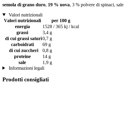
semola di grano duro
,
19 % uova
, 3 % polvere di spinaci, sale
Valori nutrizionali
Valori nutrizionali
per 100 g
energia
1528 / 365 kj / kcal
grassi
3,4 g
di cui grassi saturi
0,7 g
carboidrati
69 g
di cui zuccheri
0,8 g
proteine
14 g
sale
1,9 g
Informazioni legali
Prodotti consigliati