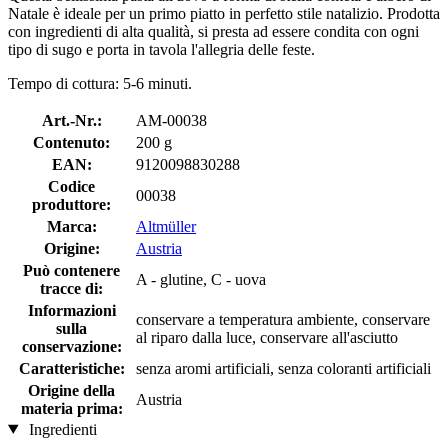
Natale è ideale per un primo piatto in perfetto stile natalizio. Prodotta
con ingredienti di alta qualità, si presta ad essere condita con ogni
tipo di sugo e porta in tavola l'allegria delle feste.
Tempo di cottura: 5-6 minuti.
Art.-Nr.:
AM-00038
Contenuto:
200 g
EAN:
9120098830288
Codice
00038
produttore:
Marca:
Altmüller
Origine:
Austria
Può contenere
A - glutine, C - uova
tracce di:
Informazioni
conservare a temperatura ambiente, conservare
sulla
al riparo dalla luce, conservare all'asciutto
conservazione:
Caratteristiche:
senza aromi artificiali, senza coloranti artificiali
Origine della
Austria
materia prima:
Ingredienti