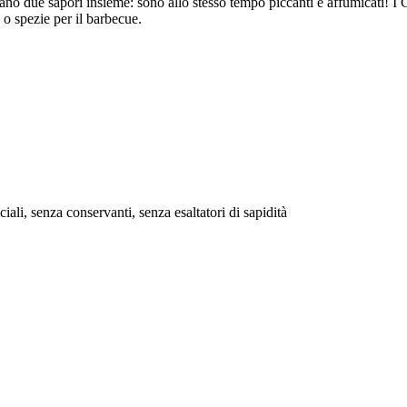
o due sapori insieme: sono allo stesso tempo piccanti e affumicati! I Ch
 o spezie per il barbecue.
iciali, senza conservanti, senza esaltatori di sapidità