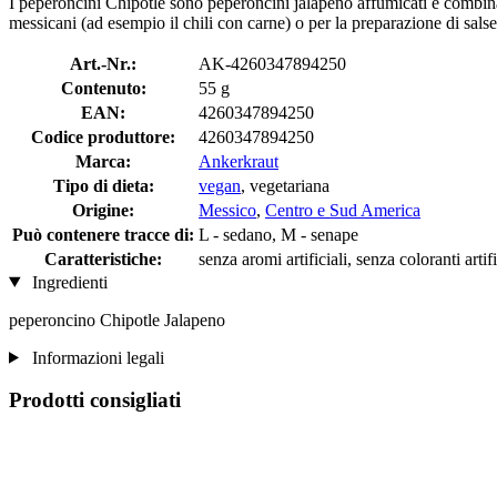
I peperoncini Chipotle sono peperoncini jalapeno affumicati e combinan
messicani (ad esempio il chili con carne) o per la preparazione di salse
Art.-Nr.:
AK-4260347894250
Contenuto:
55 g
EAN:
4260347894250
Codice produttore:
4260347894250
Marca:
Ankerkraut
Tipo di dieta:
vegan
, vegetariana
Origine:
Messico
,
Centro e Sud America
Può contenere tracce di:
L - sedano, M - senape
Caratteristiche:
senza aromi artificiali, senza coloranti artif
Ingredienti
peperoncino Chipotle Jalapeno
Informazioni legali
Prodotti consigliati