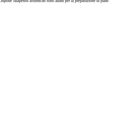
ipotle Jalapenos affumicati sono adatti per la preparazione di piatti