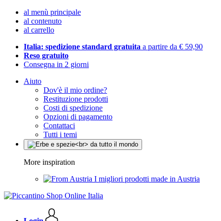
al menù principale
al contenuto
al carrello
Italia: spedizione standard gratuita
a partire da € 59,90
Reso gratuito
Consegna in 2 giorni
Aiuto
Dov'è il mio ordine?
Restituzione prodotti
Costi di spedizione
Opzioni di pagamento
Contattaci
Tutti i temi
More inspiration
I migliori prodotti made in Austria
Login