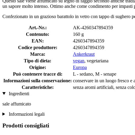
Questo sale viene affumicato su legno di faggio secondo antiche tradizi
un sapore molto intenso. Ottimo anche come condimento per impasti per 
Confezionato in un grazioso barattolo in vetro con tappo di sughero p
Art.-Nr.:
AK-4260347894359
Contenuto:
160 g
EAN:
4260347894359
Codice produttore:
4260347894359
Marca:
Ankerkraut
Tipo di dieta:
vegan
, vegetariana
Origine:
Europa
Può contenere tracce di:
L - sedano, M - senape
Informazioni sulla conservazione:
conservare in un luogo fresco e a
Caratteristiche:
senza aromi artificiali, senza colo
Ingredienti
sale affumicato
Informazioni legali
Prodotti consigliati