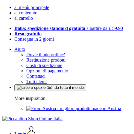
al menù principale
al contenuto
al carrello
Italia: spedizione standard gratuita
a partire da € 59,90
Reso gratuito
Consegna in 2 giorni
Aiuto
Dov'è il mio ordine?
Restituzione prodotti
Costi di spedizione
Opzioni di pagamento
Contattaci
Tutti i temi
More inspiration
I migliori prodotti made in Austria
Login