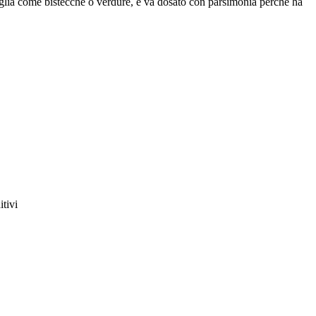
griglia come bistecche o verdure, e va dosato con parsimonia perché ha
itivi