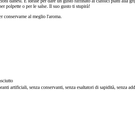
oni danesi. È ideale per dare un gusto raffinato ai classici piatti alla 
polpette o per le salse. Il suo gusto ti stupirà!
er conservarne al meglio l'aroma.
sciutto
ranti artificiali, senza conservanti, senza esaltatori di sapidità, senza add