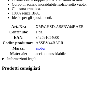
Corpo in acciaio inossidabile isolato sotto vuoto.
Chiusura ermetica.
100% senza BPA.
Ideale per gli spostamenti.
Art.-Nr.:
XMW-HSD-ASSBV44BAER
Contenuto:
1 pz.
EAN:
842591054600
Codice produttore:
ASSBV44BAER
Marca:
asobu
Materiale:
acciaio inossidabile
Informazioni legali
Prodotti consigliati