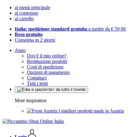
al menù principale
al contenuto
al carrello
Italia: spedizione standard gratuita
a partire da € 59,90
Reso gratuito
Consegna in 2 giorni
Aiuto
Dov'è il mio ordine?
Restituzione prodotti
Costi di spedizione
Opzioni di pagamento
Contattaci
Tutti i temi
More inspiration
I migliori prodotti made in Austria
Login