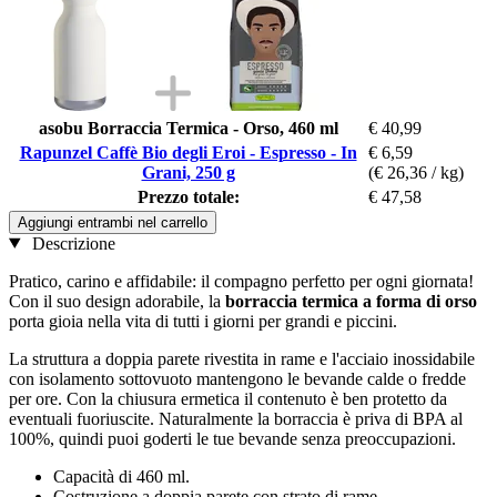
asobu Borraccia Termica - Orso, 460 ml
€ 40,99
Rapunzel Caffè Bio degli Eroi - Espresso - In
€ 6,59
Grani, 250 g
(€ 26,36 / kg)
Prezzo totale:
€ 47,58
Aggiungi entrambi nel carrello
Descrizione
Pratico, carino e affidabile: il compagno perfetto per ogni giornata!
Con il suo design adorabile, la
borraccia termica a forma di orso
porta gioia nella vita di tutti i giorni per grandi e piccini.
La struttura a doppia parete rivestita in rame e l'acciaio inossidabile
con isolamento sottovuoto mantengono le bevande calde o fredde
per ore. Con la chiusura ermetica il contenuto è ben protetto da
eventuali fuoriuscite. Naturalmente la borraccia è priva di BPA al
100%, quindi puoi goderti le tue bevande senza preoccupazioni.
Capacità di 460 ml.
Costruzione a doppia parete con strato di rame.