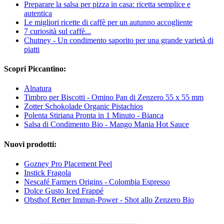
Preparare la salsa per pizza in casa: ricetta semplice e
autentica
Le migliori ricette di caffè per un autunno accogliente
7 curiosità sul caffè...
Chutney - Un condimento saporito per una grande varietà di
piatti
Scopri Piccantino:
Alnatura
Timbro per Biscotti - Omino Pan di Zenzero 55 x 55 mm
Zotter Schokolade Organic Pistachios
Polenta Stiriana Pronta in 1 Minuto - Bianca
Salsa di Condimento Bio - Mango Mania Hot Sauce
Nuovi prodotti:
Gozney Pro Placement Peel
Instick Fragola
Nescafé Farmers Origins - Colombia Espresso
Dolce Gusto Iced Frappé
Obsthof Retter Immun-Power - Shot allo Zenzero Bio