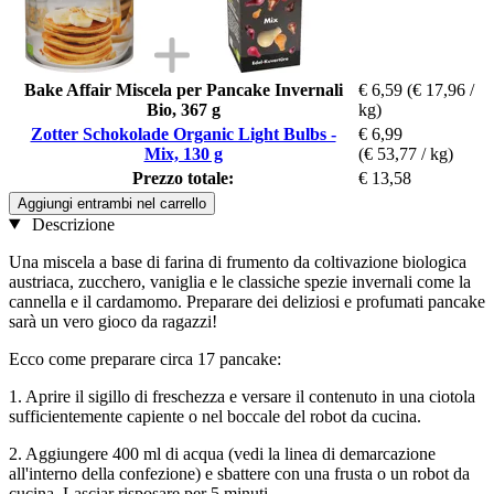
Bake Affair Miscela per Pancake Invernali
€ 6,59
(€ 17,96 /
Bio, 367 g
kg)
Zotter Schokolade Organic Light Bulbs -
€ 6,99
Mix, 130 g
(€ 53,77 / kg)
Prezzo totale:
€ 13,58
Aggiungi entrambi nel carrello
Descrizione
Una miscela a base di farina di frumento da coltivazione biologica
austriaca, zucchero, vaniglia e le classiche spezie invernali come la
cannella e il cardamomo. Preparare dei deliziosi e profumati pancake
sarà un vero gioco da ragazzi!
Ecco come preparare circa 17 pancake:
1. Aprire il sigillo di freschezza e versare il contenuto in una ciotola
sufficientemente capiente o nel boccale del robot da cucina.
2. Aggiungere 400 ml di acqua (vedi la linea di demarcazione
all'interno della confezione) e sbattere con una frusta o un robot da
cucina. Lasciar risposare per 5 minuti.