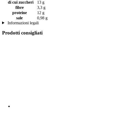
di cui zuccheri
13 g
fibre
3,3 g
proteine
12 g
sale
0,98 g
Informazioni legali
Prodotti consigliati