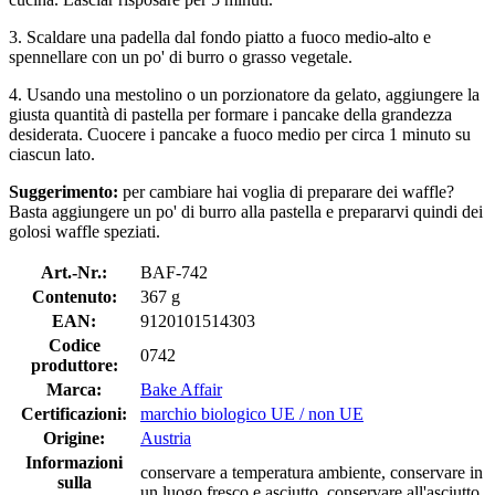
3. Scaldare una padella dal fondo piatto a fuoco medio-alto e
spennellare con un po' di burro o grasso vegetale.
4. Usando una mestolino o un porzionatore da gelato, aggiungere la
giusta quantità di pastella per formare i pancake della grandezza
desiderata. Cuocere i pancake a fuoco medio per circa 1 minuto su
ciascun lato.
Suggerimento:
per cambiare hai voglia di preparare dei waffle?
Basta aggiungere un po' di burro alla pastella e prepararvi quindi dei
golosi waffle speziati.
Art.-Nr.:
BAF-742
Contenuto:
367 g
EAN:
9120101514303
Codice
0742
produttore:
Marca:
Bake Affair
Certificazioni:
marchio biologico UE / non UE
Origine:
Austria
Informazioni
conservare a temperatura ambiente, conservare in
sulla
un luogo fresco e asciutto, conservare all'asciutto