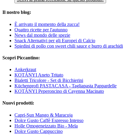
Il nostro blog:
È arrivato il momento della zucca!
Quattro ricette per l'autunno
News dal mondo delle spezie
Snack Alternativi per gli Europei di Calcio
Spiedini di pollo con sweet chili sauce e burro di arachidi
Scopri Piccantino:
Ankerkraut
KOTÁNYI Aneto Tritato
Bialetti Tricolore - Set di Bicchierini
Küchenprofi PASTACASA - Tagliapasta Pappardelle
KOTÁNYI Peperoncino di Cayenna Macinato
Nuovi prodotti:
Capri-Sun Mango & Maracuja
Dolce Gusto Caffè Espresso Intenso
Holle Omogeneizzato Bio - Mela
Dolce Gusto Cappuccino