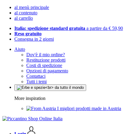
al menù principale
al contenuto
al carrello
Italia: spedizione standard gratuita
a partire da € 59,90
Reso gratuito
Consegna in 2 giorni
Aiuto
Dov'è il mio ordine?
Restituzione prodotti
Costi di spedizione
Opzioni di pagamento
Contattaci
Tutti i temi
More inspiration
I migliori prodotti made in Austria
Login