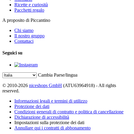
Ricette e curiosità
Pacchetti regalo
A proposito di Piccantino
Chi siamo
Il nostro gruppo
Contattaci
Seguici su
Cambia Paese/lingua
© 2010-2026
niceshops GmbH
(ATU63964918) - All rights
reserved.
Informazioni legali e termini di utilizzo
Protezione dei dati
Condizioni generali di contratto e politica di cancellazione
Dichiarazione di accessibilità
Impostazioni sulla protezione dei dati
Annullare qui i contratti di abbonamento