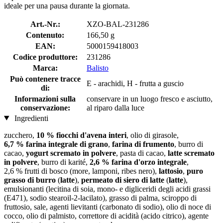
ideale per una pausa durante la giornata.
Art.-Nr.:
XZO-BAL-231286
Contenuto:
166,50 g
EAN:
5000159418003
Codice produttore:
231286
Marca:
Balisto
Può contenere tracce
E - arachidi, H - frutta a guscio
di:
Informazioni sulla
conservare in un luogo fresco e asciutto,
conservazione:
al riparo dalla luce
Ingredienti
zucchero,
10 % fiocchi d'avena interi
, olio di girasole,
6,7 % farina integrale di grano
,
farina di frumento
, burro di
cacao,
yogurt scremato in polvere
, pasta di cacao,
latte scremato
in polvere
, burro di karité,
2,6 % farina d'orzo integrale
,
2,6 % frutti di bosco (more, lamponi, ribes nero),
lattosio
,
puro
grasso di burro
(
latte
),
permeato di siero di latte
(
latte
),
emulsionanti (lecitina di soia, mono- e digliceridi degli acidi grassi
(E471), sodio stearoil-2-lacilato), grasso di palma, sciroppo di
fruttosio, sale, agenti lievitanti (carbonato di sodio), olio di noce di
cocco, olio di palmisto, correttore di acidità (acido citrico), agente