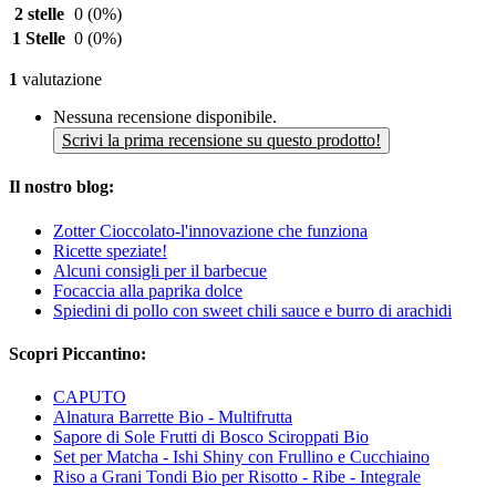
2 stelle
0
(0%)
1 Stelle
0
(0%)
1
valutazione
Nessuna recensione disponibile.
Scrivi la prima recensione su questo prodotto!
Il nostro blog:
Zotter Cioccolato-l'innovazione che funziona
Ricette speziate!
Alcuni consigli per il barbecue
Focaccia alla paprika dolce
Spiedini di pollo con sweet chili sauce e burro di arachidi
Scopri Piccantino:
CAPUTO
Alnatura Barrette Bio - Multifrutta
Sapore di Sole Frutti di Bosco Sciroppati Bio
Set per Matcha - Ishi Shiny con Frullino e Cucchiaino
Riso a Grani Tondi Bio per Risotto - Ribe - Integrale