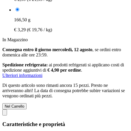
166,50 g
€ 3,29
(€ 19,76 / kg)
In Magazzino
Consegna entro il giorno mercoledì, 12 agosto
, se ordini entro
domenica alle ore 23:59
.
Spedizione refrigerata:
ai prodotti refrigerati si applicano costi di
spedizione aggiuntivi di
€ 4,90 per ordine
.
Ulteriori informazioni
Di questo articolo sono rimasti ancora 15 pezzi. Presto ne
arriveranno altri! La data di consegna potrebbe subire variazioni se
vengono ordinati più pezzi.
Nel Carrello
Caratteristiche e proprietà