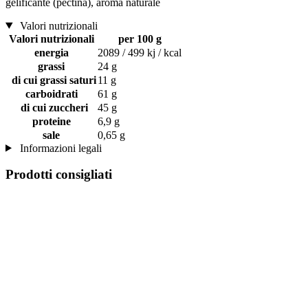
gelificante (pectina), aroma naturale
Valori nutrizionali
Valori nutrizionali
per 100 g
energia
2089 / 499 kj / kcal
grassi
24 g
di cui grassi saturi
11 g
carboidrati
61 g
di cui zuccheri
45 g
proteine
6,9 g
sale
0,65 g
Informazioni legali
Prodotti consigliati