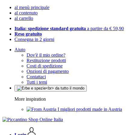
al menù principale
al contenuto
al carrello
Italia: spedizione standard gratuita
a partire da € 59,90
Reso gratuito
Consegna in 2 giorni
Aiuto
Dov'è il mio ordine?
Restituzione prodotti
Costi di spedizione
Opzioni di pagamento
Contattaci
Tutti i temi
More inspiration
I migliori prodotti made in Austria
Login