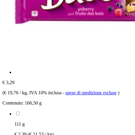
€ 3,29
(
€ 19,76 / kg
, IVA 10% inclusa
-
spese di spedizione escluse
)
Contenuto:
166,50 g
111 g
€ 2,39
(€ 21,53 / kg)