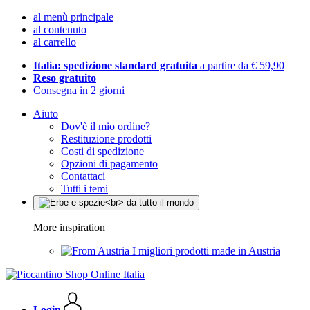
al menù principale
al contenuto
al carrello
Italia: spedizione standard gratuita
a partire da € 59,90
Reso gratuito
Consegna in 2 giorni
Aiuto
Dov'è il mio ordine?
Restituzione prodotti
Costi di spedizione
Opzioni di pagamento
Contattaci
Tutti i temi
More inspiration
I migliori prodotti made in Austria
Login