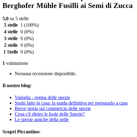
Berghofer Mühle Fusilli ai Semi di Zucca
5,0
su 5 stelle
5 stelle
1
(100%)
4 stelle
0
(0%)
3 stelle
0
(0%)
2 stelle
0
(0%)
1 Stelle
0
(0%)
1
valutazione
Nessuna recensione disponibile.
Il nostro blog:
Vaniglia - regina delle spezie
Sushi fatto in casa: la guida definitiva per prepararlo a casa
Breve storia sul commercio delle spezie
Cosa c'è dietro le Isole delle Spezie?
Le spezie amiche della pelle
Scopri Piccantino: