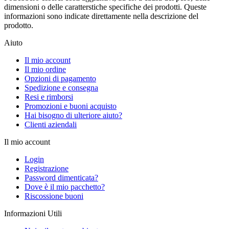
dimensioni o delle caratterstiche specifiche dei prodotti. Queste
informazioni sono indicate direttamente nella descrizione del
prodotto.
Aiuto
Il mio account
Il mio ordine
Opzioni di pagamento
Spedizione e consegna
Resi e rimborsi
Promozioni e buoni acquisto
Hai bisogno di ulteriore aiuto?
Clienti aziendali
Il mio account
Login
Registrazione
Password dimenticata?
Dove è il mio pacchetto?
Riscossione buoni
Informazioni Utili