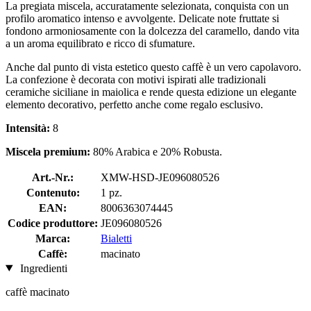
La pregiata miscela, accuratamente selezionata, conquista con un
profilo aromatico intenso e avvolgente. Delicate note fruttate si
fondono armoniosamente con la dolcezza del caramello, dando vita
a un aroma equilibrato e ricco di sfumature.
Anche dal punto di vista estetico questo caffè è un vero capolavoro.
La confezione è decorata con motivi ispirati alle tradizionali
ceramiche siciliane in maiolica e rende questa edizione un elegante
elemento decorativo, perfetto anche come regalo esclusivo.
Intensità:
8
Miscela premium:
80% Arabica e 20% Robusta.
Art.-Nr.:
XMW-HSD-JE096080526
Contenuto:
1 pz.
EAN:
8006363074445
Codice produttore:
JE096080526
Marca:
Bialetti
Caffè:
macinato
Ingredienti
caffè macinato