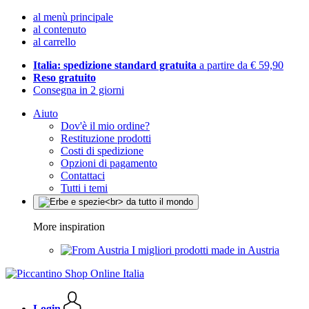
al menù principale
al contenuto
al carrello
Italia: spedizione standard gratuita
a partire da € 59,90
Reso gratuito
Consegna in 2 giorni
Aiuto
Dov'è il mio ordine?
Restituzione prodotti
Costi di spedizione
Opzioni di pagamento
Contattaci
Tutti i temi
More inspiration
I migliori prodotti made in Austria
Login