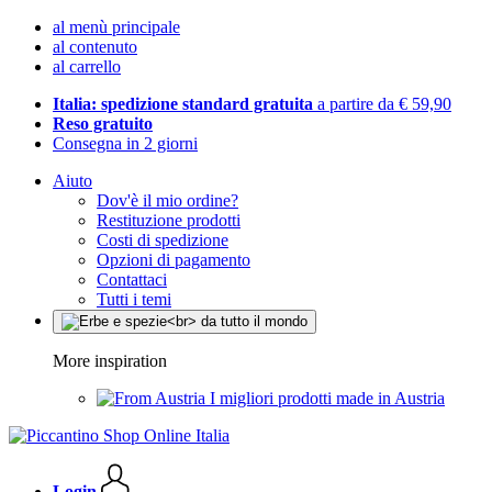
al menù principale
al contenuto
al carrello
Italia: spedizione standard gratuita
a partire da € 59,90
Reso gratuito
Consegna in 2 giorni
Aiuto
Dov'è il mio ordine?
Restituzione prodotti
Costi di spedizione
Opzioni di pagamento
Contattaci
Tutti i temi
More inspiration
I migliori prodotti made in Austria
Login