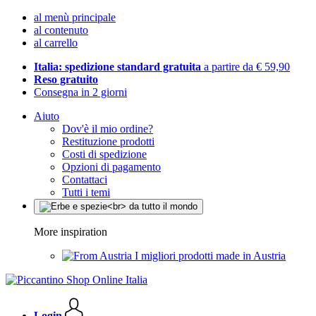
al menù principale
al contenuto
al carrello
Italia: spedizione standard gratuita
a partire da € 59,90
Reso gratuito
Consegna in 2 giorni
Aiuto
Dov'è il mio ordine?
Restituzione prodotti
Costi di spedizione
Opzioni di pagamento
Contattaci
Tutti i temi
More inspiration
I migliori prodotti made in Austria
Login