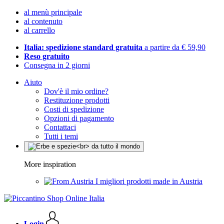
al menù principale
al contenuto
al carrello
Italia: spedizione standard gratuita
a partire da € 59,90
Reso gratuito
Consegna in 2 giorni
Aiuto
Dov'è il mio ordine?
Restituzione prodotti
Costi di spedizione
Opzioni di pagamento
Contattaci
Tutti i temi
More inspiration
I migliori prodotti made in Austria
Login