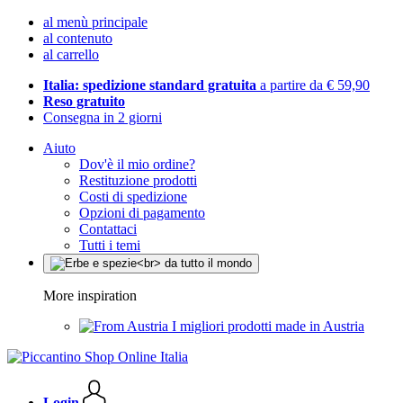
al menù principale
al contenuto
al carrello
Italia: spedizione standard gratuita
a partire da € 59,90
Reso gratuito
Consegna in 2 giorni
Aiuto
Dov'è il mio ordine?
Restituzione prodotti
Costi di spedizione
Opzioni di pagamento
Contattaci
Tutti i temi
More inspiration
I migliori prodotti made in Austria
Login