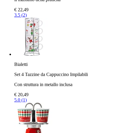
€ 22,49
3.5 (2)
Bialetti
Set 4 Tazzine da Cappuccino Impilabili
Con struttura in metallo inclusa
€ 20,49
5.0 (1)