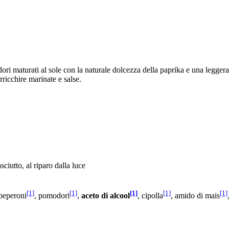
i maturati al sole con la naturale dolcezza della paprika e una leggera no
rricchire marinate e salse.
ciutto, al riparo dalla luce
[1]
[1]
[1]
[1]
[1]
peperoni
, pomodori
,
aceto di alcool
, cipolla
, amido di mais