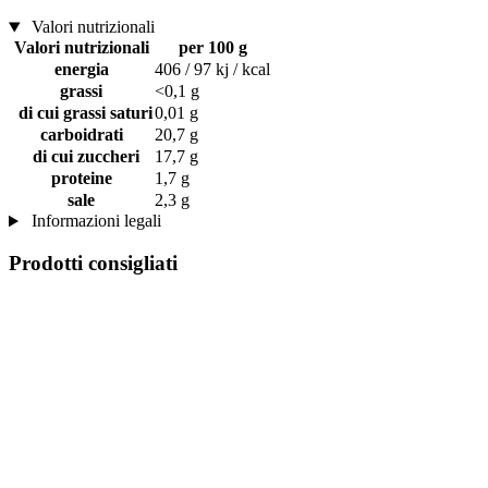
Valori nutrizionali
Valori nutrizionali
per 100 g
energia
406 / 97 kj / kcal
grassi
<0,1 g
di cui grassi saturi
0,01 g
carboidrati
20,7 g
di cui zuccheri
17,7 g
proteine
1,7 g
sale
2,3 g
Informazioni legali
Prodotti consigliati