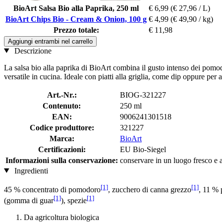
BioArt Salsa Bio alla Paprika, 250 ml
€ 6,99
(€ 27,96 / L)
BioArt Chips Bio - Cream & Onion, 100 g
€ 4,99
(€ 49,90 / kg)
Prezzo totale:
€ 11,98
Aggiungi entrambi nel carrello
Descrizione
La salsa bio alla paprika di BioArt combina il gusto intenso dei pomodor
versatile in cucina. Ideale con piatti alla griglia, come dip oppure per a
Art.-Nr.:
BIOG-321227
Contenuto:
250 ml
EAN:
9006241301518
Codice produttore:
321227
Marca:
BioArt
Certificazioni:
EU Bio-Siegel
Informazioni sulla conservazione:
conservare in un luogo fresco e as
Ingredienti
[1]
[1]
45 % concentrato di pomodoro
, zucchero di canna grezzo
, 11 % 
[1]
[1]
(gomma di guar
), spezie
Da agricoltura biologica