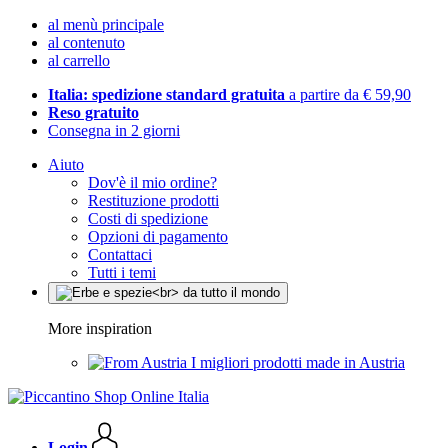
al menù principale
al contenuto
al carrello
Italia: spedizione standard gratuita
a partire da € 59,90
Reso gratuito
Consegna in 2 giorni
Aiuto
Dov'è il mio ordine?
Restituzione prodotti
Costi di spedizione
Opzioni di pagamento
Contattaci
Tutti i temi
More inspiration
I migliori prodotti made in Austria
Login