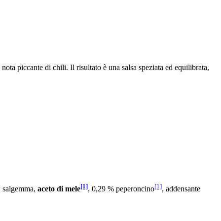
ta piccante di chili. Il risultato è una salsa speziata ed equilibrata,
[1]
[1]
, salgemma,
aceto di mele
, 0,29 % peperoncino
, addensante