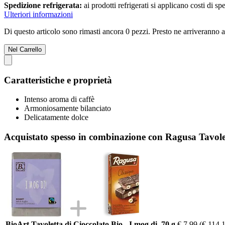
Spedizione refrigerata:
ai prodotti refrigerati si applicano costi di s
Ulteriori informazioni
Di questo articolo sono rimasti ancora 0 pezzi. Presto ne arriveranno a
Nel Carrello
Caratteristiche e proprietà
Intenso aroma di caffè
Armoniosamente bilanciato
Delicatamente dolce
Acquistato spesso in combinazione con Ragusa Tavolett
BioArt Tavoletta di Cioccolato Bio - I mog di, 70 g
€ 7,99
(€ 114,1