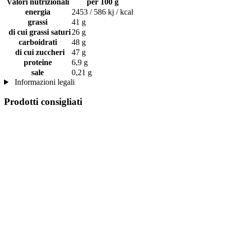
Valori nutrizionali
per 100 g
energia
2453 / 586 kj / kcal
grassi
41 g
di cui grassi saturi
26 g
carboidrati
48 g
di cui zuccheri
47 g
proteine
6,9 g
sale
0,21 g
Informazioni legali
Prodotti consigliati