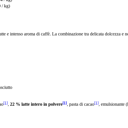
 / kg)
latte e intenso aroma di caffè. La combinazione tra delicata dolcezza e 
sciutto
[1]
[1]
[1]
ao
,
22 % latte intero in polvere
, pasta di cacao
, emulsionante (l