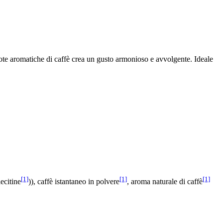
note aromatiche di caffè crea un gusto armonioso e avvolgente. Ideale
[1]
[1]
[1]
ecitine
)), caffè istantaneo in polvere
, aroma naturale di caffè