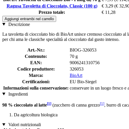
Ragusa Tavoletta di Cioccolato, Classic (100 g)
€ 3,29
(€ 32,90
Prezzo totale:
€ 11,28
Aggiungi entrambi nel carrello
Descrizione
La tavoletta di cioccolato bio di BioArt unisce cremoso cioccolato al 
per chi ama le classiche specialità al cioccolato dal gusto intenso.
Art.-Nr.:
BIOG-326053
Contenuto:
70 g
EAN:
9006241310756
Codice produttore:
326053
Marca:
BioArt
Certificazioni:
EU Bio-Siegel
Informazioni sulla conservazione:
conservare in un luogo fresco e a
Ingredienti
[1]
[1]
98 % cioccolato al latte
(zucchero di canna grezzo
, burro di cac
Da agricoltura biologica
Valori nutrizionali