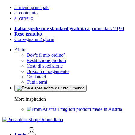
al menù principale
al contenuto
al carrello
Italia: spedizione standard gratuita
a partire da € 59,90
Reso gratuito
Consegna in 2 giorni
Aiuto
Dov'è il mio ordine?
Restituzione prodotti
Costi di spedizione
Opzioni di pagamento
Contattaci
Tutti i temi
More inspiration
I migliori prodotti made in Austria
Login