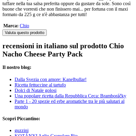
tuffare nella tua salsa preferita oppure da gustare da sole. Sono così
buone che vorresti che non finissero mai... per fortuna con il maxi
formato da 225 g ce n'è abbastanza per tutti!
Marca:
Chio
Valuta questo prodotto
recensioni in italiano sul prodotto Chio
Nacho Cheese Party Pack
Il nostro blog:
Dalla Svezia con amore: Kanelbullar!
Ricetta fettuccine al tartufo
Dolci di Natale golosi
Una popolare ricetta dalla Repubblica Ceca: Bramboráčky
Parte 1 - 20 spezie ed erbe aromatiche tra le più salutari al
mondo
Scopri Piccantino:
guzzini
KOTÁNYI Aglio Granulare Bio