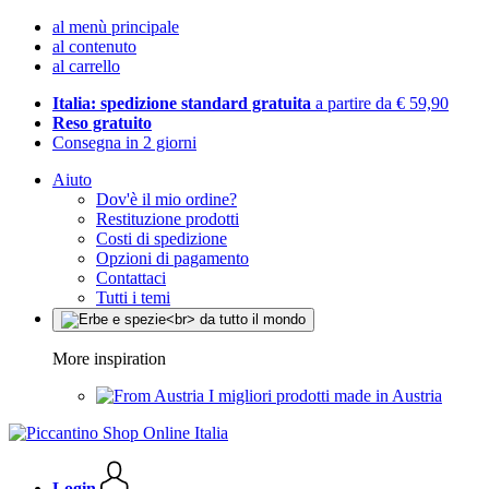
al menù principale
al contenuto
al carrello
Italia: spedizione standard gratuita
a partire da € 59,90
Reso gratuito
Consegna in 2 giorni
Aiuto
Dov'è il mio ordine?
Restituzione prodotti
Costi di spedizione
Opzioni di pagamento
Contattaci
Tutti i temi
More inspiration
I migliori prodotti made in Austria
Login