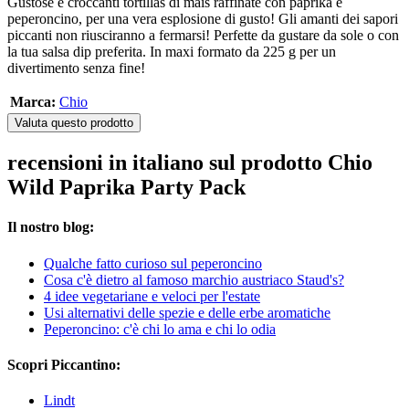
Gustose e croccanti tortillas di mais raffinate con paprika e
peperoncino, per una vera esplosione di gusto! Gli amanti dei sapori
piccanti non riusciranno a fermarsi! Perfette da gustare da sole o con
la tua salsa dip preferita. In maxi formato da 225 g per un
divertimento senza fine!
Marca:
Chio
Valuta questo prodotto
recensioni in italiano sul prodotto Chio
Wild Paprika Party Pack
Il nostro blog:
Qualche fatto curioso sul peperoncino
Cosa c'è dietro al famoso marchio austriaco Staud's?
4 idee vegetariane e veloci per l'estate
Usi alternativi delle spezie e delle erbe aromatiche
Peperoncino: c'è chi lo ama e chi lo odia
Scopri Piccantino:
Lindt