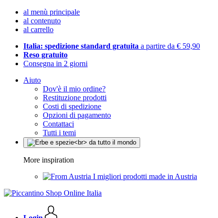
al menù principale
al contenuto
al carrello
Italia: spedizione standard gratuita
a partire da € 59,90
Reso gratuito
Consegna in 2 giorni
Aiuto
Dov'è il mio ordine?
Restituzione prodotti
Costi di spedizione
Opzioni di pagamento
Contattaci
Tutti i temi
More inspiration
I migliori prodotti made in Austria
Login