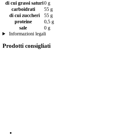
di cui grassi saturi
0 g
carboidrati
55 g
di cui zuccheri
55 g
proteine
0,5 g
sale
0 g
Informazioni legali
Prodotti consigliati