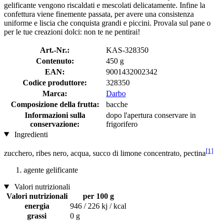
gelificante vengono riscaldati e mescolati delicatamente. Infine la
confettura viene finemente passata, per avere una consistenza
uniforme e liscia che conquista grandi e piccini. Provala sul pane o
per le tue creazioni dolci: non te ne pentirai!
Art.-Nr.:
KAS-328350
Contenuto:
450 g
EAN:
9001432002342
Codice produttore:
328350
Marca:
Darbo
Composizione della frutta:
bacche
Informazioni sulla
dopo l'apertura conservare in
conservazione:
frigorifero
Ingredienti
[1]
zucchero, ribes nero, acqua, succo di limone concentrato, pectina
agente gelificante
Valori nutrizionali
Valori nutrizionali
per 100 g
energia
946 / 226 kj / kcal
grassi
0 g