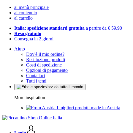
al menù principale
al contenuto
al carrello
Italia: spedizione standard gratuita
a partire da € 59,90
Reso gratuito
Consegna in 2 giorni
Aiuto
Dov'è il mio ordine?
Restituzione prodotti
Costi di spedizione
Opzioni di pagamento
Contattaci
Tutti i temi
More inspiration
I migliori prodotti made in Austria
Login