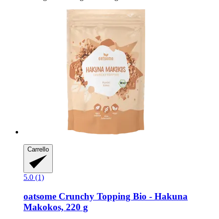
Carrello
5.0 (1)
oatsome
Crunchy Topping Bio -​ Hakuna
Makokos, 220 g