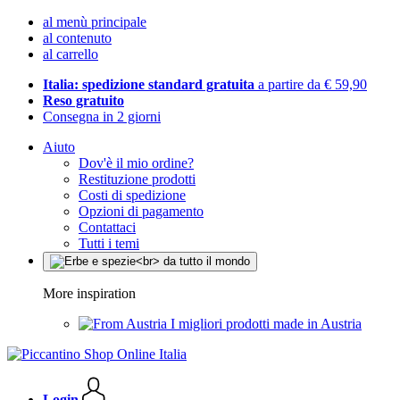
al menù principale
al contenuto
al carrello
Italia: spedizione standard gratuita
a partire da € 59,90
Reso gratuito
Consegna in 2 giorni
Aiuto
Dov'è il mio ordine?
Restituzione prodotti
Costi di spedizione
Opzioni di pagamento
Contattaci
Tutti i temi
More inspiration
I migliori prodotti made in Austria
Login