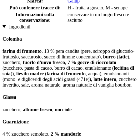
Marca:
Galup
Può contenere tracce di:
H - frutta a guscio, M - senape
Informazioni sulla
conservare in un luogo fresco e
conservazione:
asciutto
Ingredienti
Colomba
farina di frumento
, 13 % pera candita (pere, sciroppo di glucosio-
fruttosio, saccarosio, succo di limone concentrato),
burro
(
latte
),
zucchero,
tuorlo d'uovo fresco
,
7 % gocce di cioccolato
(zucchero, pasta di cacao, burro di cacao, emulsionante (
lecitina di
soia
)),
lievito madre
(
farina di frumento
, acqua), emulsionanti
(mono- e digliceridi degli acidi grassi (471e)),
latte intero
, zucchero
invertito, sale, aroma naturale, aroma naturale di vaniglia bourbon
Glassa
zucchero,
albume fresco
,
nocciole
Guarnizione
4 % zucchero semolato,
2 % mandorle