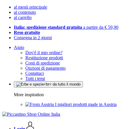
al menù principale
al contenuto
al carrello
Italia: spedizione standard gratuita
a partire da € 59,90
Reso gratuito
Consegna in 2 giorni
Aiuto
Dov'è il mio ordine?
Restituzione prodotti
Costi di spedizione
Opzioni di pagamento
Contattaci
Tutti i temi
More inspiration
I migliori prodotti made in Austria
Login