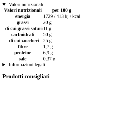
Valori nutrizionali
Valori nutrizionali
per 100 g
energia
1729 / 413 kj / kcal
grassi
20 g
di cui grassi saturi
11 g
carboidrati
50 g
di cui zuccheri
25 g
fibre
1,7 g
proteine
6,9 g
sale
0,37 g
Informazioni legali
Prodotti consigliati