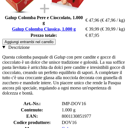
Galup Colomba Pere e Cioccolato, 1.000
€ 47,96
(€ 47,96 / kg)
g
Galup Colomba Classica, 1.000 g
€ 39,99
(€ 39,99 / kg)
Prezzo totale:
€ 87,95
Aggiungi entrambi nel carrello
Descrizione
Questa colomba pasquale di
Galup
con pere candite e gocce di
cioccolato è un dolce che unisce tradizione e golosità. La sua soffice
pasta lievitata è arricchita da dolci pere candite e irresistibili gocce di
cioccolato, creando un perfetto equilibrio di sapori. A completare il
tutto c'è una croccante glassa alla nocciola decorata con granella di
zucchero e mandorle intere. Un piacere unico che rende la Pasqua
ancora più speciale, regalando a ogni morso un'esperienza di
dolcezza e bontà.
Art.-Nr.:
IMP-DOV16
Contenuto:
1.000 g
EAN:
8001130851977
Codice produttore:
DOV16