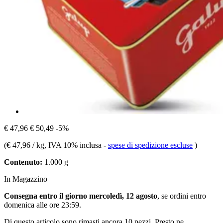
€ 47,96
€ 50,49
-5%
(
€ 47,96 / kg
, IVA 10% inclusa
-
spese di spedizione escluse
)
Contenuto:
1.000 g
In Magazzino
Consegna entro il giorno mercoledì, 12 agosto
, se ordini entro
domenica alle ore 23:59
.
Di questo articolo sono rimasti ancora 10 pezzi. Presto ne