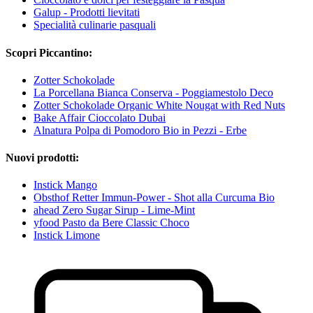
Galup - Prodotti lievitati
Specialità culinarie pasquali
Scopri Piccantino:
Zotter Schokolade
La Porcellana Bianca Conserva - Poggiamestolo Deco
Zotter Schokolade Organic White Nougat with Red Nuts
Bake Affair Cioccolato Dubai
Alnatura Polpa di Pomodoro Bio in Pezzi - Erbe
Nuovi prodotti:
Instick Mango
Obsthof Retter Immun-Power - Shot alla Curcuma Bio
ahead Zero Sugar Sirup - Lime-Mint
yfood Pasto da Bere Classic Choco
Instick Limone