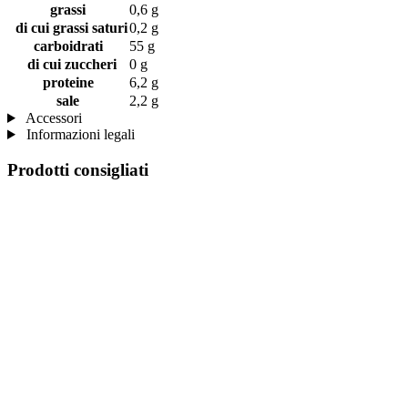
grassi
0,6 g
di cui grassi saturi
0,2 g
carboidrati
55 g
di cui zuccheri
0 g
proteine
6,2 g
sale
2,2 g
Accessori
Informazioni legali
Prodotti consigliati