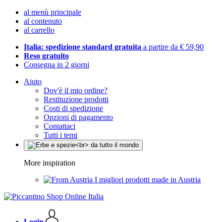
al menù principale
al contenuto
al carrello
Italia: spedizione standard gratuita
a partire da € 59,90
Reso gratuito
Consegna in 2 giorni
Aiuto
Dov'è il mio ordine?
Restituzione prodotti
Costi di spedizione
Opzioni di pagamento
Contattaci
Tutti i temi
More inspiration
I migliori prodotti made in Austria
Login