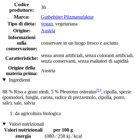
Codice
36
produttore:
Marca:
Gutbehütet Pilzmanufaktur
Tipo di dieta:
vegan
, vegetariana
Origine:
Austria
Informazioni
sulla
conservare in un luogo fresco e asciutto
conservazione:
senza aromi artificiali, senza coloranti artificiali,
Caratteristiche:
senza conservanti, senza esaltatori di sapidità
Origine della
Austria
materia prima:
Ingredienti
[1]
88 % Riso a grani medi, 5 % Pleurotus ostreatus
, cipolla, spezie
(pomodori, funghi, carota, radice di prezzemolo, cipolla, porro,
sale), sale, salvia
da agricoltura biologica
Valori nutrizionali
Valori nutrizionali
per 100 g
energia
1080 / 258 kj / kcal