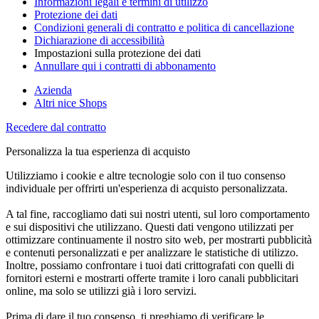
Informazioni legali e termini di utilizzo
Protezione dei dati
Condizioni generali di contratto e politica di cancellazione
Dichiarazione di accessibilità
Impostazioni sulla protezione dei dati
Annullare qui i contratti di abbonamento
Azienda
Altri nice Shops
Recedere dal contratto
Personalizza la tua esperienza di acquisto
Utilizziamo i cookie e altre tecnologie solo con il tuo consenso
individuale per offrirti un'esperienza di acquisto personalizzata.
A tal fine, raccogliamo dati sui nostri utenti, sul loro comportamento
e sui dispositivi che utilizzano. Questi dati vengono utilizzati per
ottimizzare continuamente il nostro sito web, per mostrarti pubblicità
e contenuti personalizzati e per analizzare le statistiche di utilizzo.
Inoltre, possiamo confrontare i tuoi dati crittografati con quelli di
fornitori esterni e mostrarti offerte tramite i loro canali pubblicitari
online, ma solo se utilizzi già i loro servizi.
Prima di dare il tuo consenso, ti preghiamo di verificare le