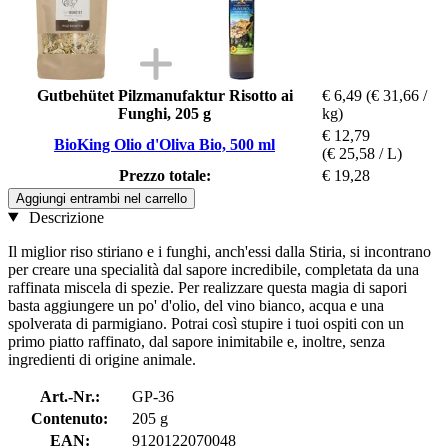
Gutbehütet Pilzmanufaktur Risotto ai
€ 6,49
(€ 31,66 /
Funghi, 205 g
kg)
€ 12,79
BioKing Olio d'Oliva Bio, 500 ml
(€ 25,58 / L)
Prezzo totale:
€ 19,28
Aggiungi entrambi nel carrello
Descrizione
Il miglior riso stiriano e i funghi, anch'essi dalla Stiria, si incontrano
per creare una specialità dal sapore incredibile, completata da una
raffinata miscela di spezie. Per realizzare questa magia di sapori
basta aggiungere un po' d'olio, del vino bianco, acqua e una
spolverata di parmigiano. Potrai così stupire i tuoi ospiti con un
primo piatto raffinato, dal sapore inimitabile e, inoltre, senza
ingredienti di origine animale.
Art.-Nr.:
GP-36
Contenuto:
205 g
EAN:
9120122070048