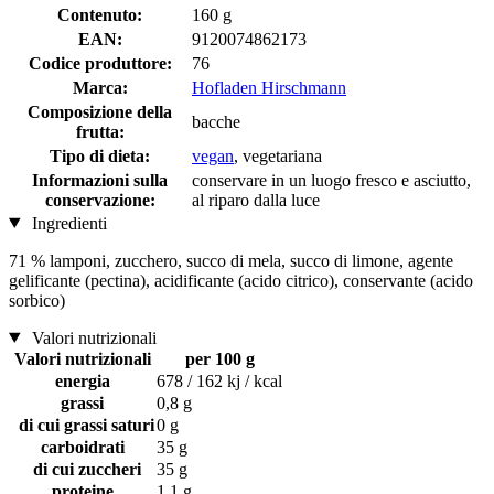
Contenuto:
160 g
EAN:
9120074862173
Codice produttore:
76
Marca:
Hofladen Hirschmann
Composizione della
bacche
frutta:
Tipo di dieta:
vegan
, vegetariana
Informazioni sulla
conservare in un luogo fresco e asciutto,
conservazione:
al riparo dalla luce
Ingredienti
71 % lamponi, zucchero, succo di mela, succo di limone, agente
gelificante (pectina), acidificante (acido citrico), conservante (acido
sorbico)
Valori nutrizionali
Valori nutrizionali
per 100 g
energia
678 / 162 kj / kcal
grassi
0,8 g
di cui grassi saturi
0 g
carboidrati
35 g
di cui zuccheri
35 g
proteine
1,1 g