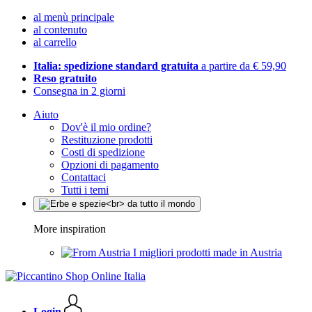
al menù principale
al contenuto
al carrello
Italia: spedizione standard gratuita
a partire da € 59,90
Reso gratuito
Consegna in 2 giorni
Aiuto
Dov'è il mio ordine?
Restituzione prodotti
Costi di spedizione
Opzioni di pagamento
Contattaci
Tutti i temi
More inspiration
I migliori prodotti made in Austria
Login