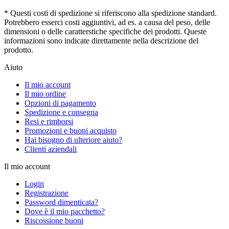
* Questi costi di spedizione si riferiscono alla spedizione standard.
Potrebbero esserci costi aggiuntivi, ad es. a causa del peso, delle
dimensioni o delle caratterstiche specifiche dei prodotti. Queste
informazioni sono indicate direttamente nella descrizione del
prodotto.
Aiuto
Il mio account
Il mio ordine
Opzioni di pagamento
Spedizione e consegna
Resi e rimborsi
Promozioni e buoni acquisto
Hai bisogno di ulteriore aiuto?
Clienti aziendali
Il mio account
Login
Registrazione
Password dimenticata?
Dove è il mio pacchetto?
Riscossione buoni