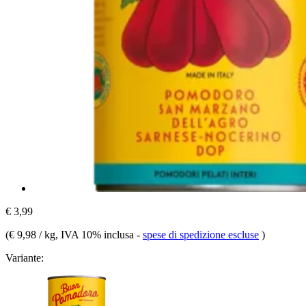
€ 3,99
(
€ 9,98 / kg
, IVA 10% inclusa
-
spese di spedizione escluse
)
Variante: