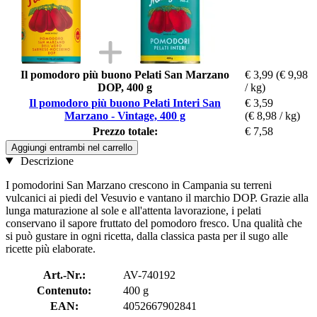
Il pomodoro più buono Pelati San Marzano
€ 3,99
(€ 9,98
DOP, 400 g
/ kg)
Il pomodoro più buono Pelati Interi San
€ 3,59
Marzano - Vintage, 400 g
(€ 8,98 / kg)
Prezzo totale:
€ 7,58
Aggiungi entrambi nel carrello
Descrizione
I pomodorini San Marzano crescono in Campania su terreni
vulcanici ai piedi del Vesuvio e vantano il marchio DOP. Grazie alla
lunga maturazione al sole e all'attenta lavorazione, i pelati
conservano il sapore fruttato del pomodoro fresco. Una qualità che
si può gustare in ogni ricetta, dalla classica pasta per il sugo alle
ricette più elaborate.
Art.-Nr.:
AV-740192
Contenuto:
400 g
EAN:
4052667902841