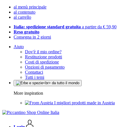
al menù principale
al contenuto
al carrello
Italia: spedizione standard gratuita
a partire da € 59,90
Reso gratuito
Consegna in 2 giorni
Aiuto
Dov'è il mio ordine?
Restituzione prodotti
Costi di spedizione
Opzioni di pagamento
Contattaci
Tutti i temi
More inspiration
I migliori prodotti made in Austria
Login