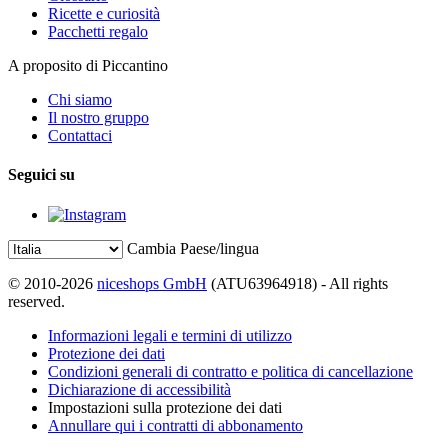
Ricette e curiosità
Pacchetti regalo
A proposito di Piccantino
Chi siamo
Il nostro gruppo
Contattaci
Seguici su
Cambia Paese/lingua
© 2010-2026
niceshops GmbH
(ATU63964918) - All rights
reserved.
Informazioni legali e termini di utilizzo
Protezione dei dati
Condizioni generali di contratto e politica di cancellazione
Dichiarazione di accessibilità
Impostazioni sulla protezione dei dati
Annullare qui i contratti di abbonamento