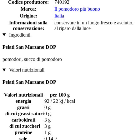
Codice produttore:
740192
Marca:
Il pomodoro più buono
Origine:
Italia
Informazioni sulla
conservare in un luogo fresco e asciutto,
conservazione:
al riparo dalla luce
Ingredienti
Pelati San Marzano DOP
pomodori, succo di pomodoro
Valori nutrizionali
Pelati San Marzano DOP
Valori nutrizionali
per 100 g
energia
92 / 22 kj / kcal
grassi
0 g
di cui grassi saturi
0 g
carboidrati
3 g
di cui zuccheri
3 g
proteine
1 g
sale
0,14 g