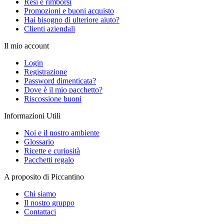
Resi e rimborsi
Promozioni e buoni acquisto
Hai bisogno di ulteriore aiuto?
Clienti aziendali
Il mio account
Login
Registrazione
Password dimenticata?
Dove è il mio pacchetto?
Riscossione buoni
Informazioni Utili
Noi e il nostro ambiente
Glossario
Ricette e curiosità
Pacchetti regalo
A proposito di Piccantino
Chi siamo
Il nostro gruppo
Contattaci