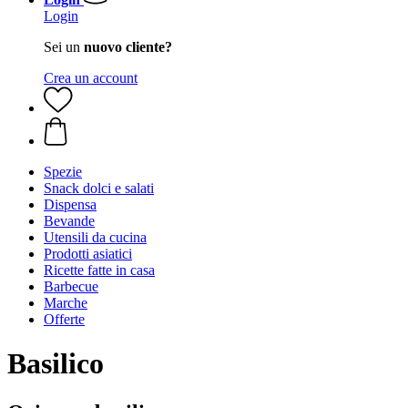
Login
Sei un
nuovo cliente?
Crea un account
Spezie
Snack dolci e salati
Dispensa
Bevande
Utensili da cucina
Prodotti asiatici
Ricette fatte in casa
Barbecue
Marche
Offerte
Basilico