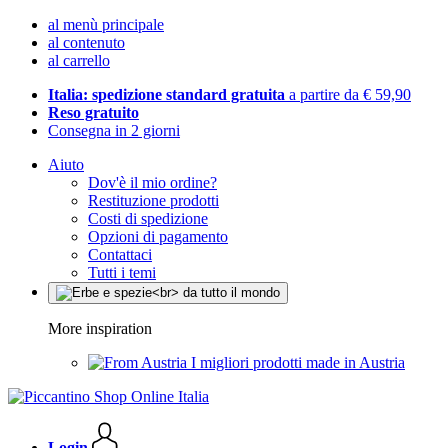
al menù principale
al contenuto
al carrello
Italia: spedizione standard gratuita
a partire da € 59,90
Reso gratuito
Consegna in 2 giorni
Aiuto
Dov'è il mio ordine?
Restituzione prodotti
Costi di spedizione
Opzioni di pagamento
Contattaci
Tutti i temi
More inspiration
I migliori prodotti made in Austria
Login