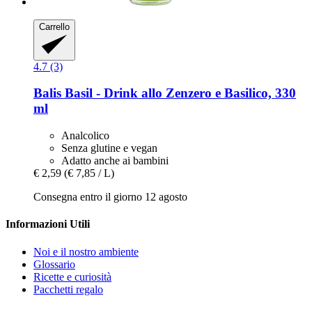
Carrello
4.7 (3)
Balis
Basil -​ Drink allo Zenzero e Basilico, 330
ml
Analcolico
Senza glutine e vegan
Adatto anche ai bambini
€ 2,59
(€ 7,85 / L)
Consegna entro il giorno 12 agosto
Informazioni Utili
Noi e il nostro ambiente
Glossario
Ricette e curiosità
Pacchetti regalo