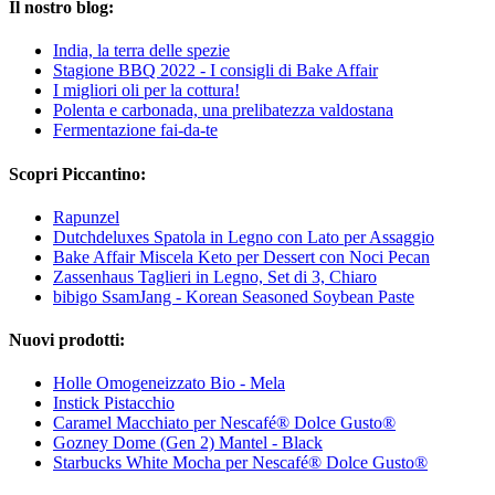
Il nostro blog:
India, la terra delle spezie
Stagione BBQ 2022 - I consigli di Bake Affair
I migliori oli per la cottura!
Polenta e carbonada, una prelibatezza valdostana
Fermentazione fai-da-te
Scopri Piccantino:
Rapunzel
Dutchdeluxes Spatola in Legno con Lato per Assaggio
Bake Affair Miscela Keto per Dessert con Noci Pecan
Zassenhaus Taglieri in Legno, Set di 3, Chiaro
bibigo SsamJang - Korean Seasoned Soybean Paste
Nuovi prodotti:
Holle Omogeneizzato Bio - Mela
Instick Pistacchio
Caramel Macchiato per Nescafé® Dolce Gusto®
Gozney Dome (Gen 2) Mantel - Black
Starbucks White Mocha per Nescafé® Dolce Gusto®