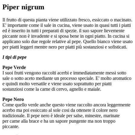
Piper nigrum
Il frutto di questa pianta viene utilizzato fresco, essiccato o macinato.
E' importante come il sale in cucina, viene usato in quasi tutti i piatti
ed è inserito in tutti i preparati di spezie. il suo sapore lievemente
piccante non è invadente e si sposa bene in ogni piatto. In cucina si
applicano solo due regole relative al pepe. Quello bianco viene usato
per piatti leggeri mentre nero per piatti più sostanziosi e sofisticati.
I tipi di pepe
Pepe Verde
I suoi frutti vengono raccolti acerbi e immediatamente messi sotto
sale o sotto aceto mediante un processo speciale. E' molto aromatico
e quindi molto versatile e viene usato soprattutto per piatti
sostanziosi come la carne di cervo, agnello e maiale.
Pepe Nero
Come quello verde anche questo viene raccolto ancora leggermente
acerbo ma poi essiccato al sole cosi da ottenere il colore nero
tradizionale. Il pepe nero è ideale per salse, minestre, marinate
per carne alla brace e ha un sapore pungente ma non troppo
piccante.