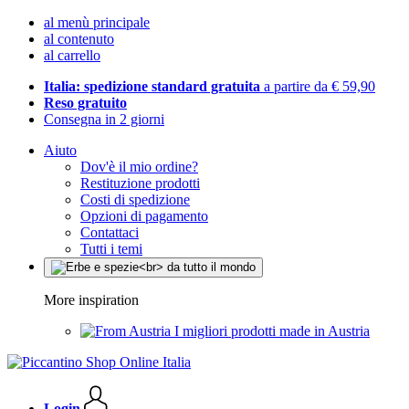
al menù principale
al contenuto
al carrello
Italia: spedizione standard gratuita
a partire da € 59,90
Reso gratuito
Consegna in 2 giorni
Aiuto
Dov'è il mio ordine?
Restituzione prodotti
Costi di spedizione
Opzioni di pagamento
Contattaci
Tutti i temi
More inspiration
I migliori prodotti made in Austria
Login