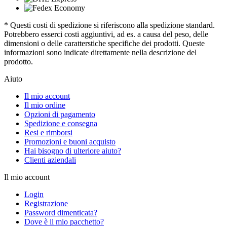
* Questi costi di spedizione si riferiscono alla spedizione standard.
Potrebbero esserci costi aggiuntivi, ad es. a causa del peso, delle
dimensioni o delle caratterstiche specifiche dei prodotti. Queste
informazioni sono indicate direttamente nella descrizione del
prodotto.
Aiuto
Il mio account
Il mio ordine
Opzioni di pagamento
Spedizione e consegna
Resi e rimborsi
Promozioni e buoni acquisto
Hai bisogno di ulteriore aiuto?
Clienti aziendali
Il mio account
Login
Registrazione
Password dimenticata?
Dove è il mio pacchetto?