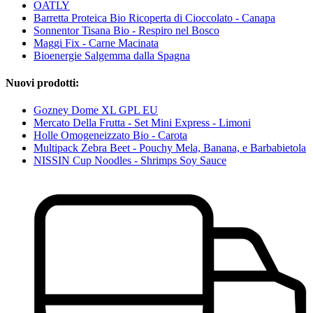
OATLY
Barretta Proteica Bio Ricoperta di Cioccolato - Canapa
Sonnentor Tisana Bio - Respiro nel Bosco
Maggi Fix - Carne Macinata
Bioenergie Salgemma dalla Spagna
Nuovi prodotti:
Gozney Dome XL GPL EU
Mercato Della Frutta - Set Mini Express - Limoni
Holle Omogeneizzato Bio - Carota
Multipack Zebra Beet - Pouchy Mela, Banana, e Barbabietola
NISSIN Cup Noodles - Shrimps Soy Sauce