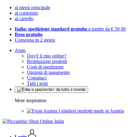
al menù principale
al contenuto
al carrello
Italia: spedizione standard gratuita
a partire da € 59,90
Reso gratuito
Consegna in 2 giorni
Aiuto
Dov'è il mio ordine?
Restituzione prodotti
Costi di spedizione
Opzioni di pagamento
Contattaci
Tutti i temi
More inspiration
I migliori prodotti made in Austria
Login