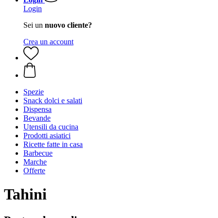
Login
Sei un
nuovo cliente?
Crea un account
Spezie
Snack dolci e salati
Dispensa
Bevande
Utensili da cucina
Prodotti asiatici
Ricette fatte in casa
Barbecue
Marche
Offerte
Tahini