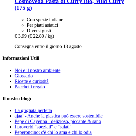
Cosmoveda
Pasta di Curry Bio, Mild Curry
(175 g)
Con spezie indiane
Per piatti asiatici
Diversi gusti
€ 3,99
(€ 22,80 / kg)
Consegna entro il giorno 13 agosto
Informazioni Utili
Noi e il nostro ambiente
Glossario
Ricette e curiosità
Pacchetti regalo
Il nostro blog:
La grigliata perfetta
ajaa! - Anche la plastica può essere sostenibile
Pepe di Cayenna - delizioso, piccante & sano
I proverbi "speziati" e "salati"
Peperoncino: c'è chi lo ama e chi lo odia