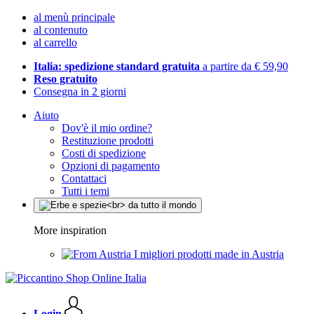
al menù principale
al contenuto
al carrello
Italia: spedizione standard gratuita
a partire da € 59,90
Reso gratuito
Consegna in 2 giorni
Aiuto
Dov'è il mio ordine?
Restituzione prodotti
Costi di spedizione
Opzioni di pagamento
Contattaci
Tutti i temi
More inspiration
I migliori prodotti made in Austria
Login