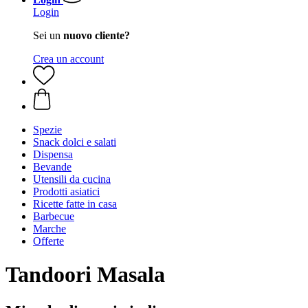
Login
Sei un
nuovo cliente?
Crea un account
Spezie
Snack dolci e salati
Dispensa
Bevande
Utensili da cucina
Prodotti asiatici
Ricette fatte in casa
Barbecue
Marche
Offerte
Tandoori Masala