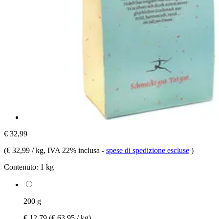
€ 32,99
(
€ 32,99 / kg
, IVA 22% inclusa
-
spese di spedizione escluse
)
Contenuto:
1 kg
200 g
€ 12,79
(€ 63,95 / kg)