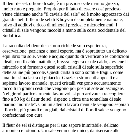
Il fleur de sel, o fiore di sale, è un prezioso sale marino grezzo,
molto raro e pregiato. Proprio per il fatto di essere così prezioso
viene chiamato anche "il caviale del sale" ed è molto apprezzato dai
grandi chef. Il fleur de sel di Khoysan è completamente naturale,
privo di additivi e ricco di minerali preziosi e microelementi. I
cristalli di sale vengono raccolti a mano sulla costa occidentale del
Sudafrica.
La raccolta del fleur de sel non richiede solo esperienza,
osservazione, pazienza e mani esperte, ma è soprattutto un delicato
equilibrio tra sole, vento e acqua: quando di verificano le condizioni
ideali, con foschie mattutine, brezza leggera e sole caldo, avviene il
miracolo e si formano questi sottili cristalli di sale sulla superficie
delle saline più piccole. Questi cristalli sono sottili e fragili, come
una finissima lastra di ghiaccio. Grazie a strumenti appositi e al
sapiente lavoro manuale, questi cristalli vengono accuratamente
raccolti in grandi cesti che vengono poi posti al sole ad asciugare.
Nei giorni particolarmente favorevoli si può arrivare a raccogliere
fino a 50 kg di fleur de sel, rispetto a circa una tonnellata di sale
marino "normale". Con un attento lavoro manuale vengono separati
i fiocchi, più grandi e pregiati, dai cristalli di fior di sale e vengono
confezionati con cura.
Il fleur de sel si distingue per il suo sapore inimitabile, delicato,
armonico e rotondo. Un sale veramente unico, da riservare alle