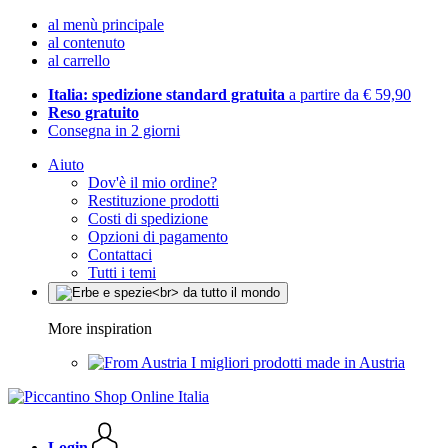
al menù principale
al contenuto
al carrello
Italia: spedizione standard gratuita
a partire da € 59,90
Reso gratuito
Consegna in 2 giorni
Aiuto
Dov'è il mio ordine?
Restituzione prodotti
Costi di spedizione
Opzioni di pagamento
Contattaci
Tutti i temi
More inspiration
I migliori prodotti made in Austria
Login