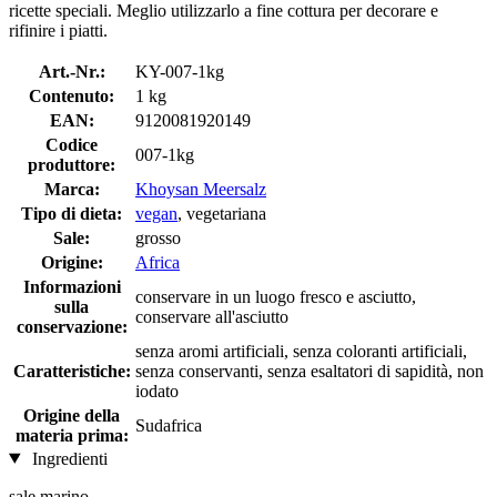
ricette speciali. Meglio utilizzarlo a fine cottura per decorare e
rifinire i piatti.
Art.-Nr.:
KY-007-1kg
Contenuto:
1 kg
EAN:
9120081920149
Codice
007-1kg
produttore:
Marca:
Khoysan Meersalz
Tipo di dieta:
vegan
, vegetariana
Sale:
grosso
Origine:
Africa
Informazioni
conservare in un luogo fresco e asciutto,
sulla
conservare all'asciutto
conservazione:
senza aromi artificiali, senza coloranti artificiali,
Caratteristiche:
senza conservanti, senza esaltatori di sapidità, non
iodato
Origine della
Sudafrica
materia prima:
Ingredienti
sale marino