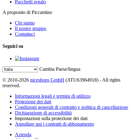
Pacchetti regalo
A proposito di Piccantino
Chi siamo
Il nostro gruppo
Contattaci
Seguici su
Cambia Paese/lingua
© 2010-2026
niceshops GmbH
(ATU63964918) - All rights
reserved.
Informazioni legali e termini di utilizzo
Protezione dei dati
Condizioni generali di contratto e politica di cancellazione
Dichiarazione di accessibilità
Impostazioni sulla protezione dei dati
Annullare qui i contratti di abbonamento
Azienda